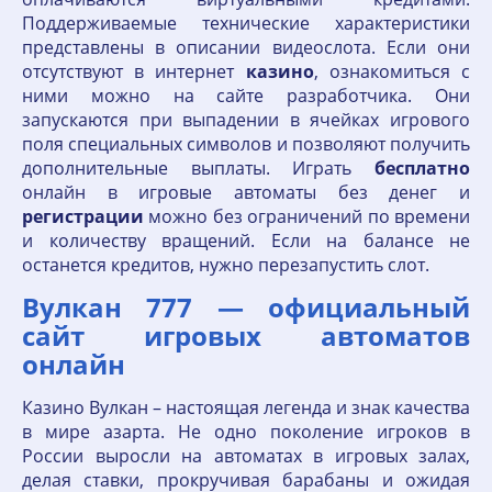
Поддерживаемые технические характеристики
представлены в описании видеослота. Если они
отсутствуют в интернет
казино
, ознакомиться с
ними можно на сайте разработчика. Они
запускаются при выпадении в ячейках игрового
поля специальных символов и позволяют получить
дополнительные выплаты. Играть
бесплатно
онлайн в игровые автоматы без денег и
регистрации
можно без ограничений по времени
и количеству вращений. Если на балансе не
останется кредитов, нужно перезапустить слот.
Вулкан 777 — официальный
сайт игровых автоматов
онлайн
Казино Вулкан – настоящая легенда и знак качества
в мире азарта. Не одно поколение игроков в
России выросли на автоматах в игровых залах,
делая ставки, прокручивая барабаны и ожидая