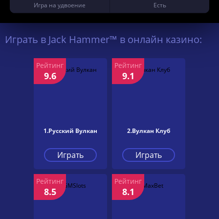
Игра на удвоение
Есть
Играть в Jack Hammer™ в онлайн казино:
Рейтинг
Рейтинг
9.6
9.1
1.Русский Вулкан
2.Вулкан Клуб
Играть
Играть
Рейтинг
Рейтинг
8.5
8.1