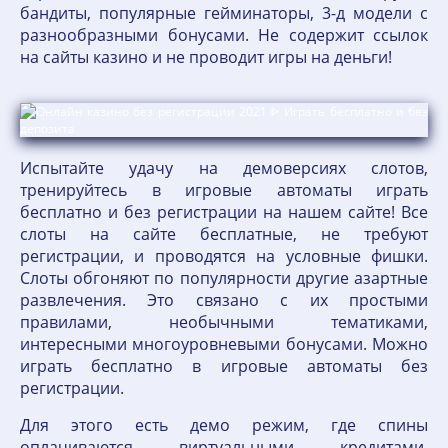
бандиты, популярные гейминаторы, 3-д модели с
разнообразными бонусами. Не содержит ссылок
на сайты казино и не проводит игры на деньги!
Испытайте удачу на демоверсиях слотов,
тренируйтесь в игровые автоматы играть
бесплатно и без регистрации на нашем сайте! Все
слоты на сайте бесплатные, не требуют
регистрации, и проводятся на условные фишки.
Слоты обгоняют по популярности другие азартные
развлечения. Это связано с их простыми
правилами, необычными тематиками,
интересными многоуровневыми бонусами. Можно
играть бесплатно в игровые автоматы без
регистрации.
Для этого есть демо режим, где спины
оплачиваются виртуальными кредитами.