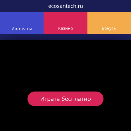
ecosantech.ru
Казино
Бонусы
Автоматы
Играть бесплатно