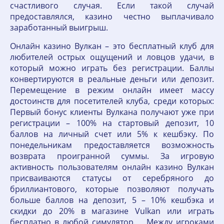
счастливого случая. Если такой случай
предоставлялся, казино честно выплачивало
заработанный выигрыш.
Онлайн казино Вулкан – это бесплатный клуб для
любителей острых ощущений и ловцов удачи, в
который можно играть без регистрации. Баллы
конвертируются в реальные деньги или депозит.
Перемещение в режим онлайн имеет массу
достоинств для посетителей клуба, среди которых:
Первый бонус клиенты Вулкана получают уже при
регистрации – 100% на стартовый депозит, 10
баллов на личный счет или 5% к кешбэку. По
понедельникам предоставляется возможность
возврата проигранной суммы. За игровую
активность пользователям онлайн казино Вулкан
присваиваются статусы от серебряного до
бриллиантового, которые позволяют получать
больше баллов на депозит, 5 – 10% кешбэка и
скидки до 20% в магазине Vulkan или играть
бесплатно в любой симулятор. Между игроками