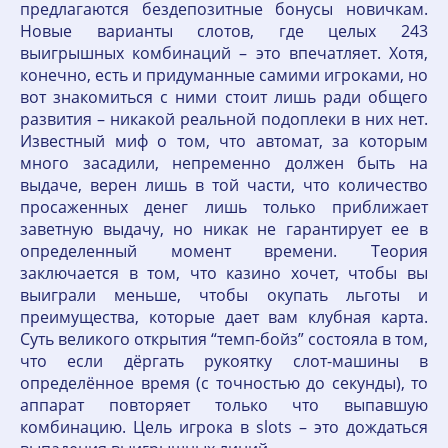
предлагаются бездепозитные бонусы новичкам.
Новые варианты слотов, где целых 243
выигрышных комбинаций – это впечатляет. Хотя,
конечно, есть и придуманные самими игроками, но
вот знакомиться с ними стоит лишь ради общего
развития – никакой реальной подоплеки в них нет.
Известный миф о том, что автомат, за которым
много засадили, непременно должен быть на
выдаче, верен лишь в той части, что количество
просаженных денег лишь только приближает
заветную выдачу, но никак не гарантирует ее в
определенный момент времени. Теория
заключается в том, что казино хочет, чтобы вы
выиграли меньше, чтобы окупать льготы и
преимущества, которые дает вам клубная карта.
Суть великого открытия “темп-бойз” состояла в том,
что если дёргать рукоятку слот-машины в
определённое время (с точностью до секунды), то
аппарат повторяет только что выпавшую
комбинацию. Цель игрока в slots – это дождаться