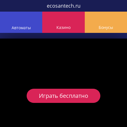
ecosantech.ru
Казино
Бонусы
Автоматы
Играть бесплатно