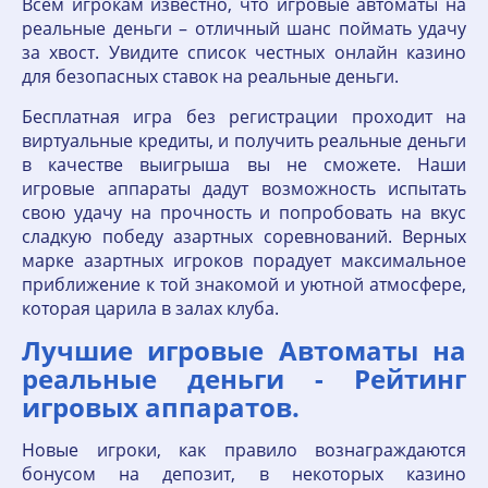
Всем игрокам известно, что игровые автоматы на
реальные деньги – отличный шанс поймать удачу
за хвост. Увидите список честных онлайн казино
для безопасных ставок на реальные деньги.
Бесплатная игра без регистрации проходит на
виртуальные кредиты, и получить реальные деньги
в качестве выигрыша вы не сможете. Наши
игровые аппараты дадут возможность испытать
свою удачу на прочность и попробовать на вкус
сладкую победу азартных соревнований. Верных
марке азартных игроков порадует максимальное
приближение к той знакомой и уютной атмосфере,
которая царила в залах клуба.
Лучшие игровые Автоматы на
реальные деньги - Рейтинг
игровых аппаратов.
Новые игроки, как правило вознаграждаются
бонусом на депозит, в некоторых казино