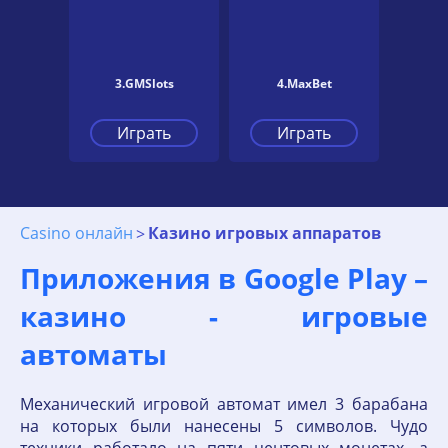
3.GMSlots
4.MaxBet
Играть
Играть
Casino онлайн
Казино игровых аппаратов
Приложения в Google Play –
казино - игровые
автоматы
Механический игровой автомат имел 3 барабана
на которых были нанесены 5 символов. Чудо