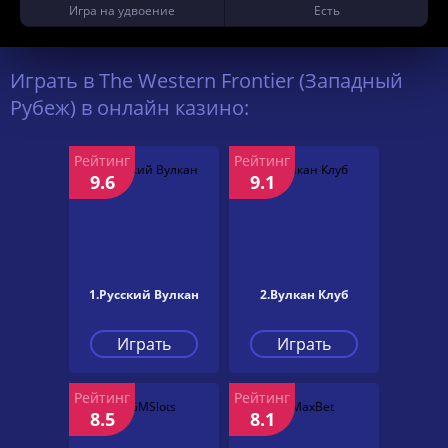
Игра на удвоение
Есть
Играть в The Western Frontier (Западный
Рубеж) в онлайн казино:
Рейтинг
Рейтинг
9.6
9.1
1.Русский Вулкан
2.Вулкан Клуб
Играть
Играть
Рейтинг
Рейтинг
8.5
8.1