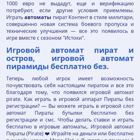
1000 евро не выдадут, еще и верификацию
потребуют, если другие условия приемлемы.
Играть
автоматы
пират Контент в стиле милитари,
совершенно новая система боевого пропуска и
технические улучшения — все это появилось в
игре вместе с сезоном "Истоки".
Игровой автомат пират и
остров, игровой автомат
пирамиды бесплатно без.
Теперь любой игрок имеет возможность
почувствовать себя настоящим пиратом и все это
благодаря тому, что появился игровой автомат
pirate. Как играть в игровой аппарат Пираты без
регистрации? — Вы можете играть в игровой слот
автомат Пираты бутылки бесплатно без
регистрации и смс. Чтобы делать ставки и играть
бесплатно в игровые автоматы,. Игровой автомат
Пираты (Pirate) ❤️ Играйте на деньги или бесплатно