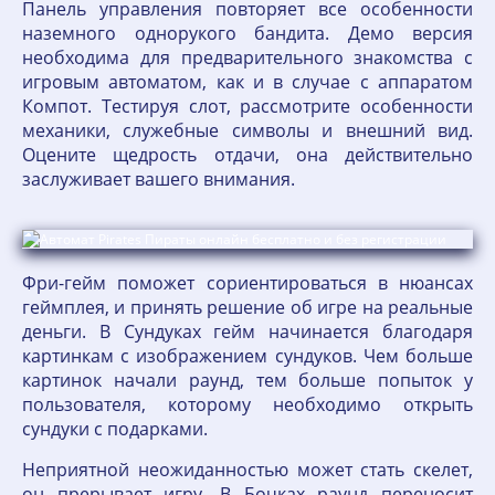
Панель управления повторяет все особенности
наземного однорукого бандита. Демо версия
необходима для предварительного знакомства с
игровым автоматом, как и в случае с аппаратом
Компот. Тестируя слот, рассмотрите особенности
механики, служебные символы и внешний вид.
Оцените щедрость отдачи, она действительно
заслуживает вашего внимания.
Фри-гейм поможет сориентироваться в нюансах
геймплея, и принять решение об игре на реальные
деньги. В Сундуках гейм начинается благодаря
картинкам с изображением сундуков. Чем больше
картинок начали раунд, тем больше попыток у
пользователя, которому необходимо открыть
сундуки с подарками.
Неприятной неожиданностью может стать скелет,
он прерывает игру. В Бочках раунд переносит