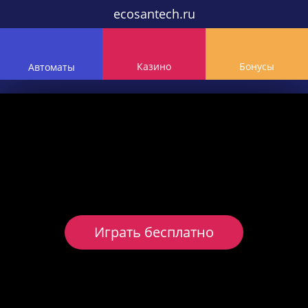
ecosantech.ru
Казино
Бонусы
Автоматы
Играть бесплатно