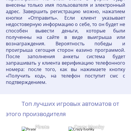
внесены только имя пользователя и электронный
адрес. Завершить регистрацию можно, нажатием
кнопки «Отправить». Если клиент указывает
недостоверную информацию о себе, то он будет не
способен вывести деньги, которые были
полученны на сайте в виде выигрыша или
вознаграждения. Вероятность победы и
проигрыша сегощня сторон еазино программой.
После заполнения анкеты система будет
запрашивать у клиента верификацию телефонного
номера: после того, как вы нажимаете кнопку
«Получить код», на телефон поступит смс с
подтверждением.
Топ лучших игровых автоматов от
этого производителя
Pirate
Crazy Monky