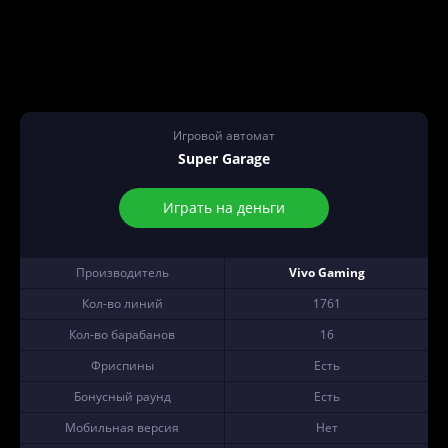
Игровой автомат
Super Garage
Играть на деньги
Производитель
Vivo Gaming
Кол-во линий
1761
Кол-во барабанов
16
Фриспины
Есть
Бонусный раунд
Есть
Мобильная версия
Нет