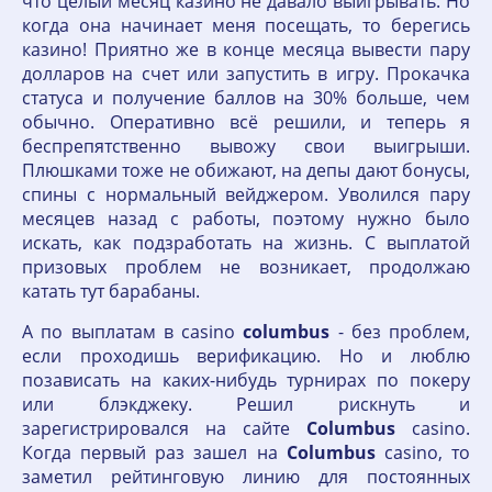
что целый месяц казино не давало выигрывать. Но
когда она начинает меня посещать, то берегись
казино! Приятно же в конце месяца вывести пару
долларов на счет или запустить в игру. Прокачка
статуса и получение баллов на 30% больше, чем
обычно. Оперативно всё решили, и теперь я
беспрепятственно вывожу свои выигрыши.
Плюшками тоже не обижают, на депы дают бонусы,
спины с нормальный вейджером. Уволился пару
месяцев назад с работы, поэтому нужно было
искать, как подзработать на жизнь. С выплатой
призовых проблем не возникает, продолжаю
катать тут барабаны.
А по выплатам в casino
columbus
- без проблем,
если проходишь верификацию. Но и люблю
позависать на каких-нибудь турнирах по покеру
или блэкджеку. Решил рискнуть и
зарегистрировался на сайте
Columbus
casino.
Когда первый раз зашел на
Columbus
casino, то
заметил рейтинговую линию для постоянных