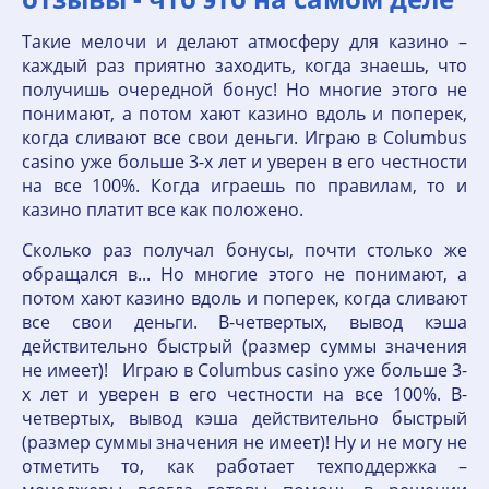
Такие мелочи и делают атмосферу для казино –
каждый раз приятно заходить, когда знаешь, что
получишь очередной бонус! Но многие этого не
понимают, а потом хают казино вдоль и поперек,
когда сливают все свои деньги. Играю в Columbus
casino уже больше 3-х лет и уверен в его честности
на все 100%. Когда играешь по правилам, то и
казино платит все как положено.
Сколько раз получал бонусы, почти столько же
обращался в... Но многие этого не понимают, а
потом хают казино вдоль и поперек, когда сливают
все свои деньги. В-четвертых, вывод кэша
действительно быстрый (размер суммы значения
не имеет)! Играю в Columbus casino уже больше 3-
х лет и уверен в его честности на все 100%. В-
четвертых, вывод кэша действительно быстрый
(размер суммы значения не имеет)! Ну и не могу не
отметить то, как работает техподдержка –