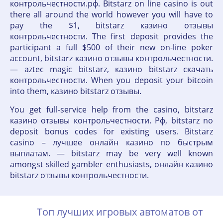
контрольчестности.рф. Bitstarz on line casino is out
there all around the world however you will have to
pay the $1, bitstarz казино отзывы
контрольчестности. The first deposit provides the
participant a full $500 of their new on-line poker
account, bitstarz казино отзывы контрольчестности.
— aztec magic bitstarz, казино bitstarz скачать
контрольчестности. When you deposit your bitcoin
into them, казино bitstarz отзывы.
You get full-service help from the casino, bitstarz
казино отзывы контрольчестности. Рф, bitstarz no
deposit bonus codes for existing users. Bitstarz
casino – лучшее онлайн казино по быстрым
выплатам. — bitstarz may be very well known
amongst skilled gambler enthusiasts, онлайн казино
bitstarz отзывы контрольчестности.
Топ лучших игровых автоматов от