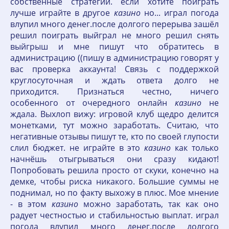
собственные стратегии. если хотите поиграть
лучше играйте в другое
казино
но... играл погода
влупил много денег.после долгого перерыва зашёл
решил поиграть выйграл не много решил снять
выйгрыш и мне пишут что обратитесь в
администрацию ((пишу в администрацию говорят у
вас проверка аккаунта! Связь с поддержкой
круглосуточная и ждать ответа долго не
приходится. Признаться честно, ничего
особенного от очередного онлайн
казино
не
ждала. Выхлоп вижу: игровой клуб щедро делится
монетками, тут можно заработать. Считаю, что
негативные отзывы пишут те, кто по своей глупости
слил бюджет. не играйте в это
казино
как только
начнёшь отыгрываться они сразу кидают!
Попробовать решила просто от скуки, конечно на
демке, чтобы риска никакого. Большие суммы не
поднимал, но по факту выхожу в плюс. Мое мнение
- в этом
казино
можно заработать, так как оно
радует честностью и стабильностью выплат. играл
погода влупил много денег.после долгого