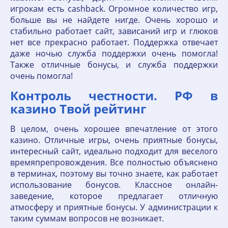
игрокам есть cashback. Огромное количество игр,
больше вы не найдете нигде. Очень хорошо и
стабильно работает сайт, зависаний игр и глюков
нет все прекрасно работает. Поддержка отвечает
даже ночью служба поддержки очень помогла!
Также отличные бонусы, и служба поддержки
очень помогла!
Контроль честности. РФ в
казино Твой рейтинг
В целом, очень хорошее впечатление от этого
казино. Отличные игры, очень приятные бонусы,
интересный сайт, идеально подходит для веселого
времяпрепровождения. Все полностью объяснено
в терминах, поэтому вы точно знаете, как работает
использование бонусов. Классное онлайн-
заведение, которое предлагает отличную
атмосферу и приятные бонусы. У администрации к
таким суммам вопросов не возникает.