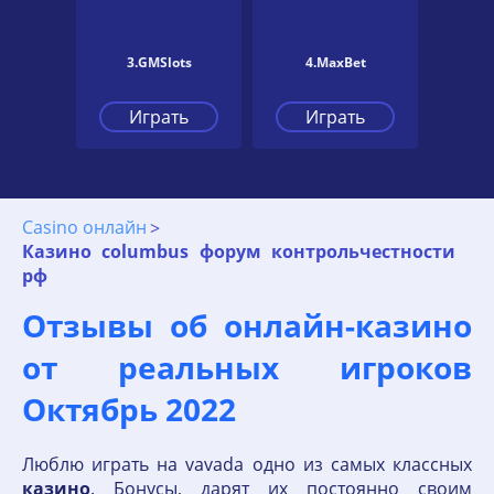
3.GMSlots
4.MaxBet
Играть
Играть
Casino онлайн
Казино columbus форум контрольчестности
рф
Отзывы об онлайн-казино
от реальных игроков
Октябрь 2022
Люблю играть на vavada одно из самых классных
казино
. Бонусы, дарят их постоянно своим