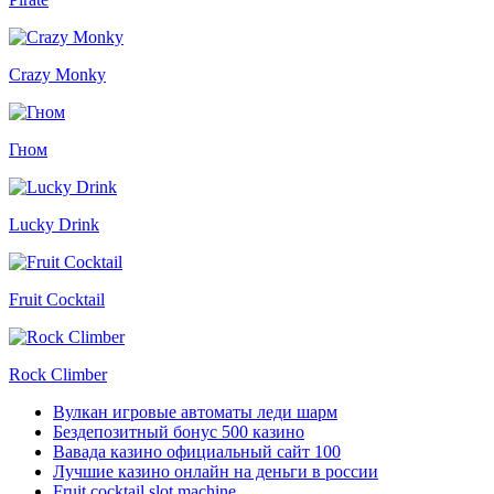
Crazy Monky
Гном
Lucky Drink
Fruit Cocktail
Rock Climber
Вулкан игровые автоматы леди шарм
Бездепозитный бонус 500 казино
Вавада казино официальный сайт 100
Лучшие казино онлайн на деньги в россии
Fruit cocktail slot machine