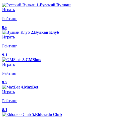
1.Русский Вулкан
Играть
Рейтинг
9.6
2.Вулкан Клуб
Играть
Рейтинг
9.1
3.GMSlots
Играть
Рейтинг
8.5
4.MaxBet
Играть
Рейтинг
8.1
5.Eldorado Club