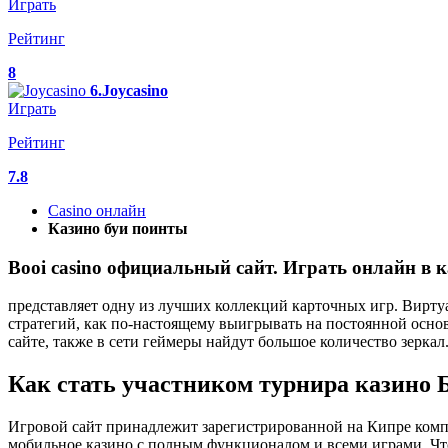
Играть
Рейтинг
8
6.Joycasino
Играть
Рейтинг
7.8
Casino онлайн
Казино буи поинты
Booi casino официальный сайт. Играть онлайн в 
представляет одну из лучших коллекций карточных игр. Вирту
стратегий, как по-настоящему выигрывать на постоянной основ
сайте, также в сети геймеры найдут большое количество зеркал
Как стать участником турнира казино 
Игровой сайт принадлежит зарегистрированной на Кипре компа
мобильное казино с полным функционалом и всеми играми. Что