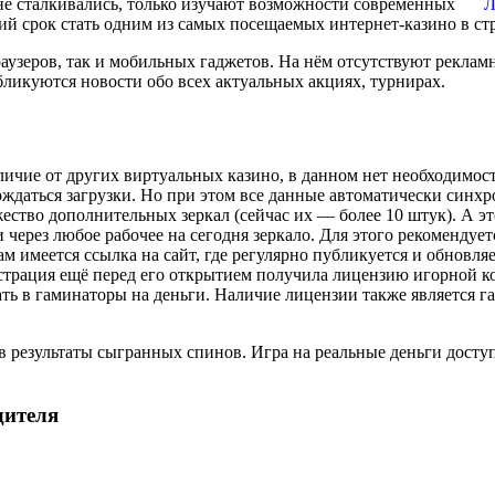
 не сталкивались, только изучают возможности современных
ткий срок стать одним из самых посещаемых интернет-казино в 
раузеров, так и мобильных гаджетов. На нём отсутствуют реклам
бликуются новости обо всех актуальных акциях, турнирах.
тличие от других виртуальных казино, в данном нет необходимос
дождаться загрузки. Но при этом все данные автоматически син
жество дополнительных зеркал (сейчас их — более 10 штук). А эт
и через любое рабочее на сегодня зеркало. Для этого рекомендуе
ам имеется ссылка на сайт, где регулярно публикуется и обновл
страция ещё перед его открытием получила лицензию игорной к
ть в гаминаторы на деньги. Наличие лицензии также является г
в результаты сыгранных спинов. Игра на реальные деньги досту
дителя