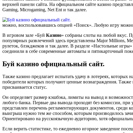
верхней панели сайта. На официальном сайте казино представле
Gaming, Microgaming, Net Ent и так далее.
можно, воспользовавшись опцией «Пoиcк». Любую игру можно 
В игровом зале «Буй
Казино
» собраны слоты на любой вкус. 
популярных развлечений здесь представлены Major Millions, Me
рулеток, блэкджеков и так далее. В разделе «Настольные игры»
соединили в себе современные автоматы и пятикарточный покер. 
Буй казино официальный сайт.
Также казино предлагает испытать удачу в лотереях, которых н
победители которых получают ценные вознаграждения. Также к
присваивается статус.
Он определяет размер кэшбэка, лимиты на вывод и возможност
любого банка. Первые два вывода проходят без комиссии, при 
представлен перечень регламентирующих документов, среди ко
выигрыш нужно тем же способом, которым производилось зачис
Ориентировано на русскоязычную аудиторию, хотя официальны
Если верить статистике, то ежедневно игорное заведение пос