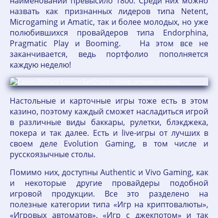
наименований превысило 1800. Среди них можно
назвать как признанных лидеров типа Netent,
Microgaming и Amatic, так и более молодых, но уже
полюбившихся провайдеров типа Endorphina,
Pragmatic Play и Booming. На этом все не
заканчивается, ведь портфолио пополняется
каждую неделю!
Настольные и карточные игры тоже есть в этом
казино, поэтому каждый сможет насладиться игрой
в различные виды баккары, рулетки, блэкджека,
покера и так далее. Есть и live-игры от лучших в
своем деле Evolution Gaming, в том числе и
русскоязычные столы.
Помимо них, доступны Authentic и Vivo Gaming, как
и некоторые другие провайдеры подобной
игровой продукции. Все это разделено на
полезные категории типа «Игр на криптовалюты»,
«Игровых автоматов», «Игр с джекпотом» и так