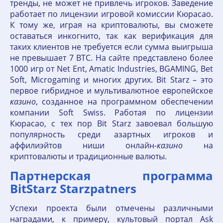
тренды, не может не привлечь игроков. Заведение
работает по лицензии игровой комиссии Кюрасао.
К тому же, играя на криптовалюты, вы сможете
оставаться инкогнито, так как верификация для
таких клиентов не требуется если сумма выигрыша
не превышает 7 BTC. На сайте представлено более
1000 игр от Net Ent, Amatic Industries, BGAMING, Bet
Soft, Microgaming и многих других. Bit Starz – это
первое гибридное и мультивалютное европейское
казино
, созданное на программном обеспечении
компании Soft Swiss. Работая по лицензии
Кюрасао, с тех пор Bit Starz завоевал большую
популярность среди азартных игроков и
аффилиэйтов ниши онлайн-
казино
на
криптовалюты и традиционные валюты.
Партнерская программа
BitStarz Starzpatners
Успехи проекта были отмечены различными
наградами, к примеру, культовый портал Ask