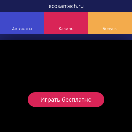
ecosantech.ru
Казино
Бонусы
Автоматы
Играть бесплатно