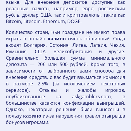
языке. Для внесения депозитов доступны как
реальные валюты, например, евро, российский
рубль, доллар США, так и криптовалюты, такие как
Bitcoin, Litecoin, Ethereum, DOGE.
Количество стран, чьи граждане не имеют права
играть в онлайн
казино
очень обширный. Сюда
входят Болгария, Эстония, Литва, Латвия, Чехия,
Румыния, США, Великобритания и другие.
Сравнительно большая сумма минимального
депозита — 20€ или 500 рублей. Кроме того, в
зависимости от выбранного вами способа для
внесения средств, с вас будет взыматься комиссия
в размере 2.5% (за исключением некоторых
сервисов). Отзывы и жалобы игроков,
опубликованные на askgamblers.com, в
большинстве касаются конфискации выигрышей.
Однако, некоторые решения были вынесены в
пользу
казино
из-за нарушения правил отыгрыша
бонусов игроками.