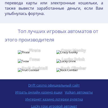
перевода карты или электронные кошельки, а
также вывести заработанные деньги, если Вам
улыбнулась фортуна.
Топ лучших игровых автоматов от
этого производителя
Pirate
Crazy Monky
Гном
Lucky Drink
Fruit Cocktail
Rock Climber
Drift casino официальный сайт
Играть онлайн казино ешки
Vulkan автоматы
Интернет казино лотереи рулетка
Lucky rose игровой автомат