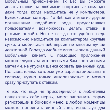
мобильным приложением 1x Bet Вы сможете
делать ставки на любимые спортивные команды
даже тогда, когда находитесь не у компьютера.
Букмекерская контора, 1x Bet, как и многие другие
организации подобного рода, предоставляет
пользователям возможность делать ставки в
режиме онлайн. Но не всегда это удобно, ведь
невозможно находиться за компьютером круглые
сутки, а мобильная веб-версия не многим лучше
десктопной. Гораздо удобнее использовать данный
мобильный клиент. С помощью приложения
можно следить за интересными Вам спортивными
матчами, не упуская шанса сорвать денежный куш.
Пользователям, которые уже зарегистрированы в
системе, нужно только авторизоваться и можно
сразу приступать к ставкам.
Те же, кто еще не присоединился к любителям
пощекотать себе нервы, могут заполнить форму
регистрации в боковом меню. В любой момент Вы
можете пополнить личный счет, используя для