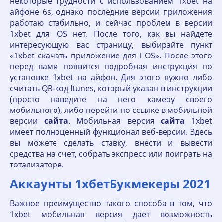
некоторые трудности с использованием 1xbet на
айфоне 6s, однако последние версии приложения
работаю стабильно, и сейчас проблем в версии
1xbet для IOS нет. После того, как вы найдете
интересующую вас страницу, выбирайте пункт
«1xbet скачать приложение для i OS». После этого
перед вами появится подробная инструкция по
установке 1xbet на айфон. Для этого нужно либо
считать QR-код Itunes, который указан в инструкции
(просто наведите на него камеру своего
мобильного), либо перейти по ссылке в мобильной
версии
сайта
. Мобильная версия
сайта
1xbet
имеет полноценный функционал веб-версии. Здесь
вы можете сделать ставку, внести и вывести
средства на счет, собрать экспресс или поиграть на
тотализаторе.
Аккаунты 1хбетБукмекеры 2021
Важное преимущество такого способа в том, что
1xbet мобильная версия дает возможность