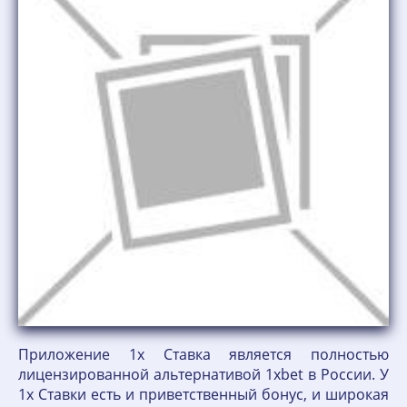
Приложение 1x Ставка является полностью
лицензированной альтернативой 1xbet в России. У
1x Ставки есть и приветственный бонус, и широкая