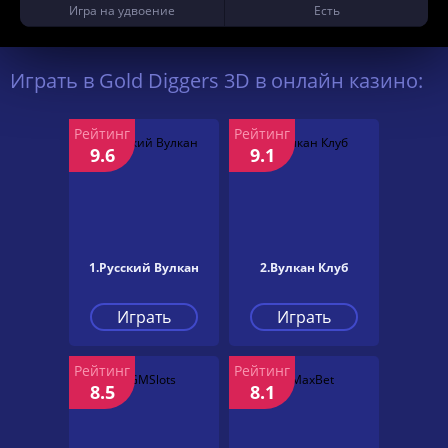
Игра на удвоение
Есть
Играть в Gold Diggers 3D в онлайн казино:
Рейтинг
Рейтинг
9.6
9.1
1.Русский Вулкан
2.Вулкан Клуб
Играть
Играть
Рейтинг
Рейтинг
8.5
8.1