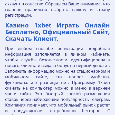
аккаунт в соцсетях. Обращаем Ваше внимание, что
главное правильно выбрать валюту и страну
регистрации.
Казино 1xbet Играть Онлайн
Бесплатно, Официальный Сайт,
Скачать Клиент.
При любом способе регистрации подробная
информация заполняется в личном кабинете,
чтобы служба безопасности идентифицировала
нового клиента и выдала бонус на первый депозит.
Заполнить информацию можно на стационарном и
мобильном сайте, это вопрос удобства,
функционально разницы нет. Программу 1хвин
скачать на компьютер можно в меню в верхней
части сайта. Это быстрый способ размещения
ставок через набирающий популярность Телеграм.
Компания понимает, что мобильный рынок растет
и предугадывает потребности бетторов. С