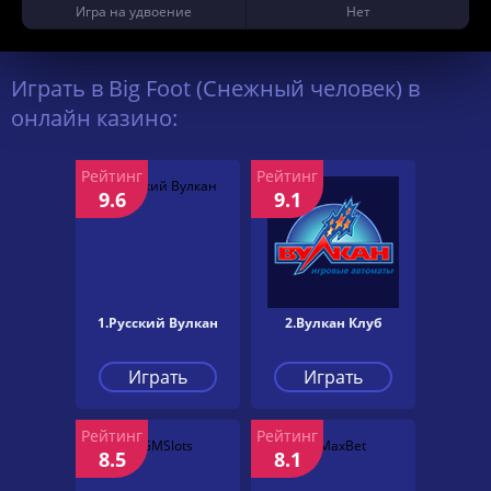
Игра на удвоение
Нет
Играть в Big Foot (Снежный человек) в
онлайн казино:
Рейтинг
Рейтинг
9.6
9.1
1.Русский Вулкан
2.Вулкан Клуб
Играть
Играть
Рейтинг
Рейтинг
8.5
8.1