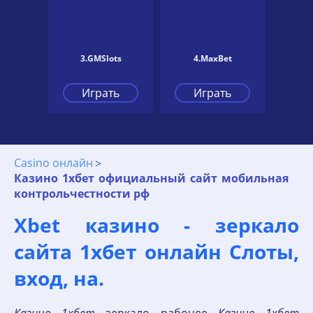
3.GMSlots
4.MaxBet
Играть
Играть
Casino онлайн
Казино 1хбет официальный сайт мобильная
контрольчестности рф
Xbet казино - зеркало
сайта 1хбет онлайн Слоты,
вход, на.