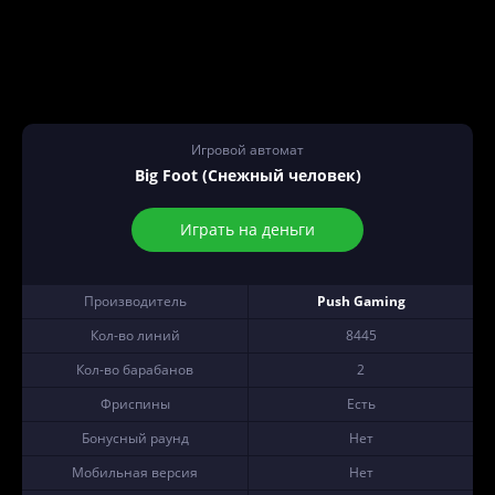
Игровой автомат
Big Foot (Снежный человек)
Играть на деньги
Производитель
Push Gaming
Кол-во линий
8445
Кол-во барабанов
2
Фриспины
Есть
Бонусный раунд
Нет
Мобильная версия
Нет