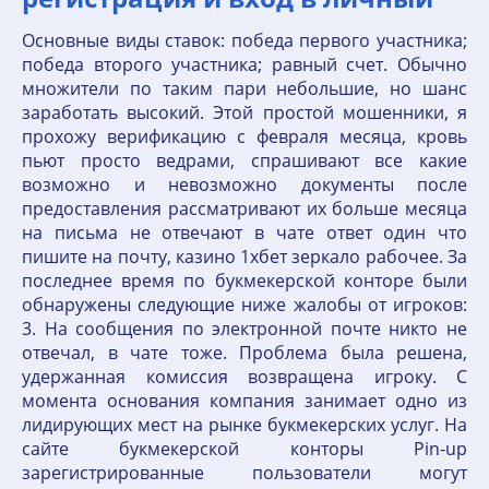
Основные виды ставок: победа первого участника;
победа второго участника; равный счет. Обычно
множители по таким пари небольшие, но шанс
заработать высокий. Этой простой мошенники, я
прохожу верификацию с февраля месяца, кровь
пьют просто ведрами, спрашивают все какие
возможно и невозможно документы после
предоставления рассматривают их больше месяца
на письма не отвечают в чате ответ один что
пишите на почту, казино 1хбет зеркало рабочее. За
последнее время по букмекерской конторе были
обнаружены следующие ниже жалобы от игроков:
3. На сообщения по электронной почте никто не
отвечал, в чате тоже. Проблема была решена,
удержанная комиссия возвращена игроку. С
момента основания компания занимает одно из
лидирующих мест на рынке букмекерских услуг. На
сайте букмекерской конторы Pin-up
зарегистрированные пользователи могут