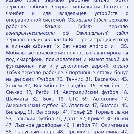
Казино
1хбет
зеркало рабочее
Казино
1хбет
зеркало рабочее Открыт мобильный беттинг в
Фонбет и для владельцев устройств с
операционной системой IOS,
казино
1хбет
зеркало
рабочее.
Казино
1хбет
зеркало
контрольчестности
рф
Официальный
сайт
зеркало онлайн
казино
1x Bet – регистрация и вход
в личный кабинет 1x Bet через Android и i OS.
Мобильные приложения полностью адаптированы
под смартфоны пользователей и имеют такой же
функционал, как и у декстопных версий,
казино
1хбет
зеркало рабочее. Спортивные ставки бонус
на депозит: Футбол 70, Теннис 31, Баскетбол 43,
Хоккей 32, Волейбол 13, Гандбол 15, Бейсбол 12,
Снукер 42, Регби 14, Австралийский футбол 18,
Шахматы 32, Бокс 18, UFC 69, Автогонки 17,
Американский футбол 62, Атлетика 47, Биатлон 45,
Бильярд 61, Велоспорт 41, Гольф 28, Горные лыжи
53, Гэльский футбол 71, Дартс 52, Крикет 30, Лыжи
47, Лыжное двоеборье 46, Нетбол 74, Олимпиада
56, Парусный спорт 48, Прыжки с трамплина 47,