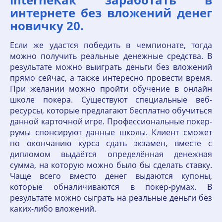
интернете без вложений денег
новичку 20.
Если же удастся победить в чемпионате, тогда
можно получить реальные денежные средства. В
результате можно выиграть деньги без вложений
прямо сейчас, а также интересно провести время.
При желании можно пройти обучение в онлайн
школе покера. Существуют специальные веб-
ресурсы, которые предлагают бесплатно обучиться
данной карточной игре. Профессиональные покер-
румы спонсируют данные школы. Клиент сможет
по окончанию курса сдать экзамен, вместе с
дипломом выдаётся определённая денежная
сумма, на которую можно было бы сделать ставку.
Чаще всего вместо денег выдаются купоны,
которые обналичиваются в покер-румах. В
результате можно сыграть на реальные деньги без
каких-либо вложений.