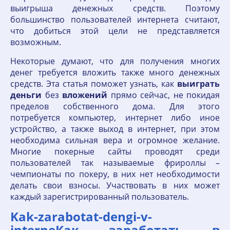
выигрыша денежных средств. Поэтому
большинство пользователей интернета считают,
что добиться этой цели не представляется
возможным.
Некоторые думают, что для получения многих
денег требуется вложить также много денежных
средств. Эта статья поможет узнать, как
выиграть
деньги
без
вложений
прямо сейчас, не покидая
пределов собственного дома. Для этого
потребуется компьютер, интернет либо иное
устройство, а также выход в интернет, при этом
необходима сильная вера и огромное желание.
Многие покерные сайты проводят среди
пользователей так называемые фрироллы –
чемпионаты по покеру, в них нет необходимости
делать свои взносы. Участвовать в них может
каждый зарегистрированный пользователь.
Kak-zarabotat-dengi-v-
interneКак заработать в