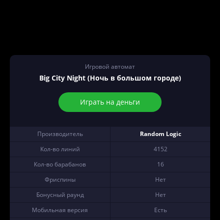
Игровой автомат
Big City Night (Ночь в большом городе)
Играть на деньги
Производитель
Random Logic
Кол-во линий
4152
Кол-во барабанов
16
Фриспины
Нет
Бонусный раунд
Нет
Мобильная версия
Есть