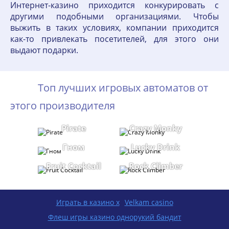
Интернет-казино приходится конкурировать с
другими подобными организациями. Чтобы
выжить в таких условиях, компании приходится
как-то привлекать посетителей, для этого они
выдают подарки.
Топ лучших игровых автоматов от
этого производителя
Pirate
Crazy Monky
Гном
Lucky Drink
Fruit Cocktail
Rock Climber
Играть в казино х
Velkam casino
Флеш игры казино однорукий бандит