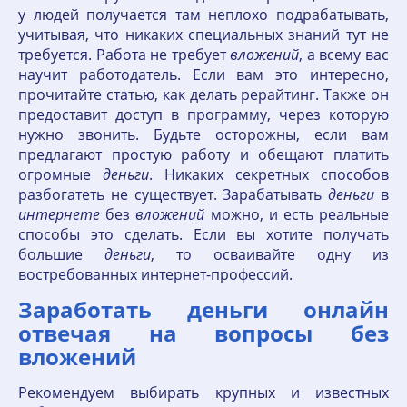
у людей получается там неплохо подрабатывать,
учитывая, что никаких специальных знаний тут не
требуется. Работа не требует
вложений
, а всему вас
научит работодатель. Если вам это интересно,
прочитайте статью, как делать рерайтинг. Также он
предоставит доступ в программу, через которую
нужно звонить. Будьте осторожны, если вам
предлагают простую работу и обещают платить
огромные
деньги
. Никаких секретных способов
разбогатеть не существует. Зарабатывать
деньги
в
интернете
без
вложений
можно, и есть реальные
способы это сделать. Если вы хотите получать
большие
деньги
, то осваивайте одну из
востребованных интернет-профессий.
Заработать деньги онлайн
отвечая на вопросы без
вложений
Рекомендуем выбирать крупных и известных