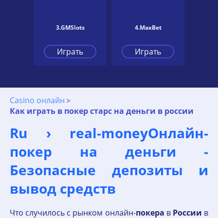
3.GMSlots
4.MaxBet
Играть
Играть
Casino онлайн
Как играть в покер старс на деньги в россии
Ru › real-moneyОнлайн-
покер на деньги -
Безопасные депозиты и
вывод средств
Что случилось с рынком онлайн-
покера
в
России
в