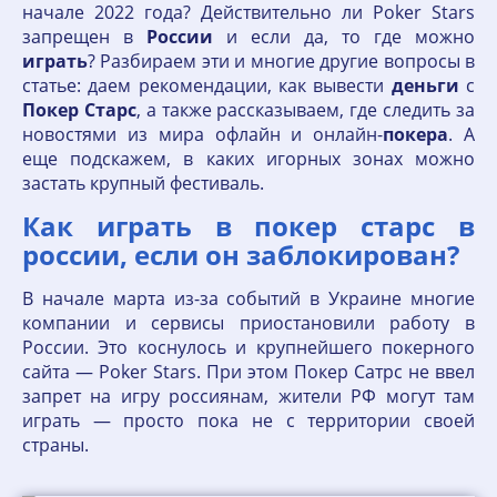
начале 2022 года? Действительно ли Poker Stars
запрещен в
России
и если да, то где можно
играть
? Разбираем эти и многие другие вопросы в
статье: даем рекомендации, как вывести
деньги
с
Покер
Старс
, а также рассказываем, где следить за
новостями из мира офлайн и онлайн-
покера
. А
еще подскажем, в каких игорных зонах можно
застать крупный фестиваль.
Как играть в покер старс в
россии, если он заблокирован?
В начале марта из-за событий в Украине многие
компании и сервисы приостановили работу в
России. Это коснулось и крупнейшего покерного
сайта — Poker Stars. При этом Покер Сатрс не ввел
запрет на игру россиянам, жители РФ могут там
играть — просто пока не с территории своей
страны.