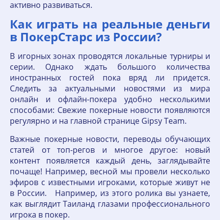
активно развиваться.
Как играть на реальные деньги
в ПокерСтарс из России?
В игорных зонах проводятся локальные турниры и
серии. Однако ждать большого количества
иностранных гостей пока вряд ли придется.
Следить за актуальными новостями из мира
онлайн и офлайн-покера удобно несколькими
способами: Свежие покерные новости появляются
регулярно и на главной странице Gipsy Team.
Важные покерные новости, переводы обучающих
статей от топ-регов и многое другое: новый
контент появляется каждый день, заглядывайте
почаще! Например, весной мы провели несколько
эфиров с известными игроками, которые живут не
в России. Например, из этого ролика вы узнаете,
как выглядит Таиланд глазами профессионального
игрока в покер.