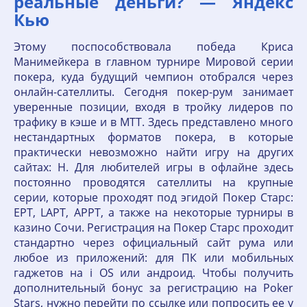
реальные деньги? — Яндекс
Кью
Этому поспособствовала победа Криса
Манимейкера в главном турнире Мировой серии
покера, куда будущий чемпион отобрался через
онлайн-сателлиты. Сегодня покер-рум занимает
уверенные позиции, входя в тройку лидеров по
трафику в кэше и в МТТ. Здесь представлено много
нестандартных форматов покера, в которые
практически невозможно найти игру на других
сайтах: H. Для любителей игры в офлайне здесь
постоянно проводятся сателлиты на крупные
серии, которые проходят под эгидой Покер Старс:
EPT, LAPT, APPT, а также на некоторые турниры в
казино Сочи. Регистрация на Покер Старс проходит
стандартно через официальный сайт рума или
любое из приложений: для ПК или мобильных
гаджетов на i OS или андроид. Чтобы получить
дополнительный бонус за регистрацию на Poker
Stars, нужно перейти по ссылке или попросить ее у