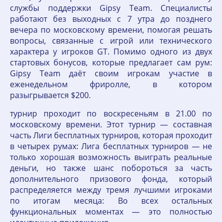
службы поддержки Gipsy Team. Специалисты
работают без выходных с 7 утра до позднего
вечера по московскому времени, помогая решать
вопросы, связанные с игрой или технического
характера у игроков GT. Помимо одного из двух
стартовых бонусов, которые предлагает сам рум:
Gipsy Team даёт своим игрокам участие в
еженедельном фриролле, в котором
разыгрывается $200.
турнир проходит по воскресеньям в 21.00 по
московскому времени. Этот турнир — составная
часть Лиги бесплатных турниров, которая проходит
в четырех румах: Лига бесплатных турниров — не
только хорошая возможность выиграть реальные
деньги, но также шанс побороться за часть
дополнительного призового фонда, который
распределяется между тремя лучшими игроками
по итогам месяца: Во всех остальных
функциональных моментах — это полностью