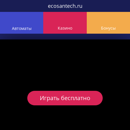
ecosantech.ru
Казино
Бонусы
Автоматы
Играть бесплатно