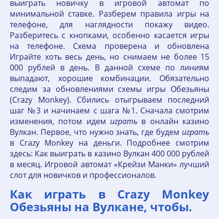
выиграть новичку в игровой автомат по
минимальной ставке. Разберем правила игры на
телефоне, для наглядности покажу видео.
Разберитесь с кнопками, особенно касается игры
на телефоне. Схема проверена и обновлена
Играйте хоть весь день, но снимаем не более 15
000 рублей в день. В данной схеме по линиям
выпадают, хорошие комбинации. Обязательно
следим за обновлениями схемы игры Обезьяны
(Crazy Monkey). Сбились отыгрываем последний
шаг №3 и начинаем с шага №1. Сначала смотрим
изменения, потом идем
играть
в онлайн казино
Вулкан. Первое, что нужно знать, где будем
играть
в Crazy Monkey на деньги. Подробнее смотрим
здесь: Как выиграть в казино Вулкан 400 000 рублей
в месяц. Игровой автомат «Крейзи Манки» лучший
слот для новичков и профессионалов.
Как играть в Crazy Monkey
Обезьяны на Вулкане, чтобы.