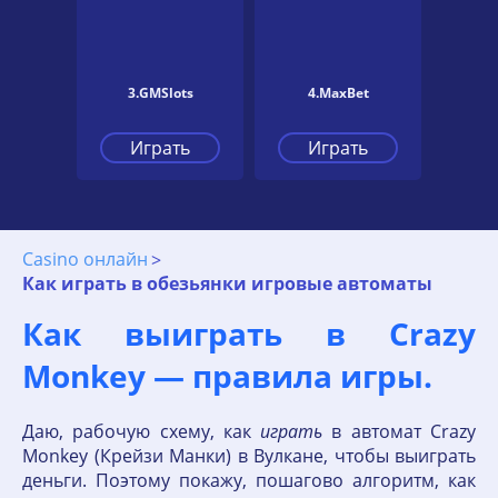
3.GMSlots
4.MaxBet
Играть
Играть
Casino онлайн
Как играть в обезьянки игровые автоматы
Как выиграть в Crazy
Monkey — правила игры.
Даю, рабочую схему, как
играть
в автомат Crazy
Monkey (Крейзи Манки) в Вулкане, чтобы выиграть
деньги. Поэтому покажу, пошагово алгоритм, как