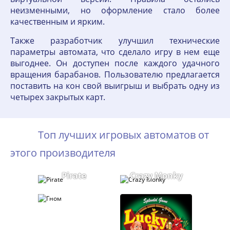
неизменными, но оформление стало более
качественным и ярким.
Также разработчик улучшил технические
параметры автомата, что сделало игру в нем еще
выгоднее. Он доступен после каждого удачного
вращения барабанов. Пользователю предлагается
поставить на кон свой выигрыш и выбрать одну из
четырех закрытых карт.
Топ лучших игровых автоматов от
этого производителя
Pirate
Crazy Monky