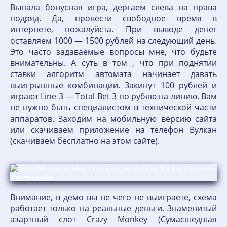
Выпала бонусная игра, дергаем слева на права
подряд. Да, провести свободное время в
интернете, пожалуйста. При выводе денег
оставляем 1000 — 1500 рублей на следующий день.
Это часто задаваемые вопросы мне, что будьте
внимательны. А суть в том , что при поднятии
ставки алгоритм автомата начинает давать
выигрышные комбинации. Закинут 100 рублей и
играют Line 3 — Total Bet 3 по рублю на линию. Вам
не нужно быть специалистом в технической части
аппаратов. Заходим на мобильную версию сайта
или скачиваем приложение на телефон Вулкан
(скачиваем бесплатно на этом сайте).
Внимание, в демо вы не чего не выиграете, схема
работает только на реальные деньги. Знаменитый
азартный слот Crazy Monkey (Сумасшедшая