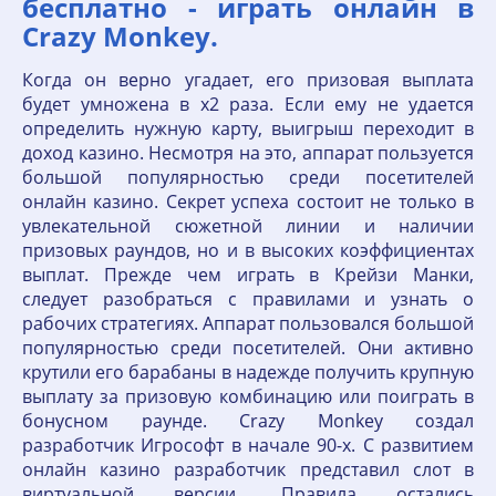
бесплатно - играть онлайн в
Crazy Monkey.
Когда он верно угадает, его призовая выплата
будет умножена в х2 раза. Если ему не удается
определить нужную карту, выигрыш переходит в
доход казино. Несмотря на это, аппарат пользуется
большой популярностью среди посетителей
онлайн казино. Секрет успеха состоит не только в
увлекательной сюжетной линии и наличии
призовых раундов, но и в высоких коэффициентах
выплат. Прежде чем играть в Крейзи Манки,
следует разобраться с правилами и узнать о
рабочих стратегиях. Аппарат пользовался большой
популярностью среди посетителей. Они активно
крутили его барабаны в надежде получить крупную
выплату за призовую комбинацию или поиграть в
бонусном раунде. Crazy Monkey создал
разработчик Игрософт в начале 90-х. С развитием
онлайн казино разработчик представил слот в
виртуальной версии. Правила остались