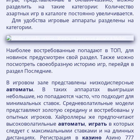
разделить на такие категории: Количество
азартных игр в каталоге постоянно увеличивается.
Для удобства игровые аппараты разделены на
категории.
Наиболее востребованные попадают в ТОП, для
новинок предусмотрен свой раздел. Также можно
посмотреть своеобразную историю игр, перейдя в
раздел Последние.
В игровом зале представлены низкодисперсные
автоматы
. В таких аппаратах выигрыши
небольшие, но попадаются часто, что подходит для
минимальных ставок. Средневолатильные модели
представляют золотую середину и востребованы у
опытных игроков. Хайроллеры же предпочитают
высоковолатильные
автоматы
,
играть
в которых
следует с максимальными ставками и на длинных
дистанциях. Регистрация в
казино
Азино 777