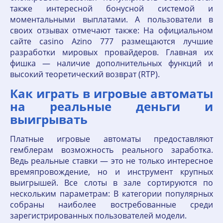
также интересной бонусной системой и
моментальными выплатами. А пользователи в
своих отзывах отмечают также: На официальном
сайте casino Azino 777 размещаются лучшие
разработки мировых провайдеров. Главная их
фишка — наличие дополнительных функций и
высокий теоретический возврат (RTP).
Как играть в игровые автоматы
на реальные деньги и
выигрывать
Платные игровые автоматы предоставляют
гемблерам возможность реального заработка.
Ведь реальные ставки — это не только интересное
времяпровождение, но и инструмент крупных
выигрышей. Все слоты в зале сортируются по
нескольким параметрам: В категории популярных
собраны наиболее востребованные среди
зарегистрированных пользователей модели.