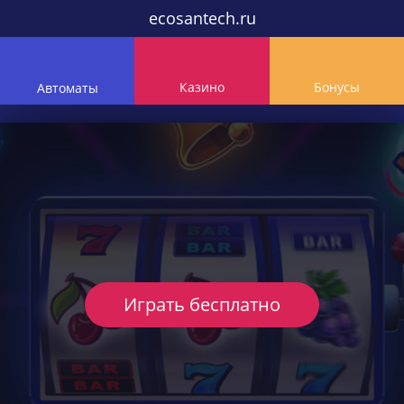
ecosantech.ru
Казино
Бонусы
Автоматы
Играть бесплатно