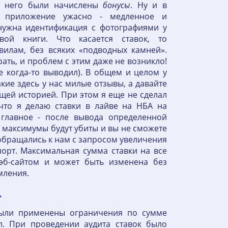
на него были начислены
бонусы
. Ну и в
е приложение ужасно - медленное и
нужна идентификация с фотографиями у
ой книги. Что касается ставок, то
вилам, без всяких «подводных камней».
рать, и проблем с этим даже не возникло!
е когда-то выводил). В общем и целом у
акие здесь у нас милые отзывы, а давайте
ей историей. При этом я еще не сделал
что я делаю ставки в лайве на НБА на
главное - после вывода определенной
 максимумы будут убиты и вы не сможете
ы обращались к нам с запросом увеличения
орт. Максимальная сумма ставки на все
эб-сайтом и может быть изменена без
мления.
.
были применены ограничения по сумме
. При проведении аудита ставок было