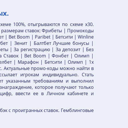
ых.
хеме 100%, отыгрываются по схеме х30.
 размерам ставок: Фрибеты | Промокоды
 Bet Boom | Paribet | Бетсити | Winline
тбет | Зенит | Балтбет Лучшие бонусы |
ты | За регистрацию | За депозит | Без
а Ставок | Bet Boom | Фонбет | Олимп |
Мелбет | Марафон | Бетсити | Олимп | 1х
ус. Актуальные промо-коды можно найти в
ссылает игрокам индивидуально. Стать
ует указанным требованиям и выполнил
ознаграждение, которое получают только
цифр, ввести ее в Личном кабинете и
бэк с проигранных ставок. Гемблинговые