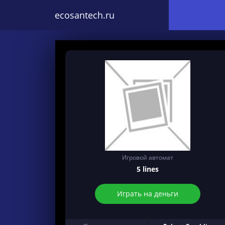
ecosantech.ru
Игровой автомат
5 lines
Играть на деньги