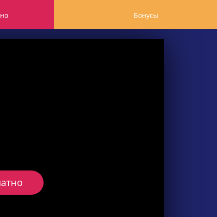
ино
Бонусы
латно