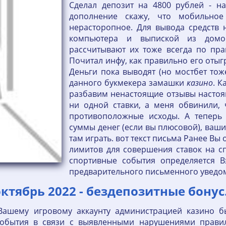
Сделал депозит на 4800 рублей - 
дополнение скажу, что мобильно
нерасторопное. Для вывода средств 
компьютера и выпиской из домов
рассчитывают их тоже всегда по пра
Почитал инфу, как правильно его отыг
Деньги пока выводят (но мостбет тож
данного букмекера замашки
казино
. К
разбавим ненастоящие отзывы настоящ
ни одной ставки, а меня обвинили, 
противоположные исходы. А теперь 
суммы денег (если вы плюсовой), ваши
там играть. вот текст письма Ранее В
лимитов для совершения ставок на сп
спортивные события определяется В
предварительного письменного уведо
октябрь 2022 - бездепозитные бонус
Вашему игровому аккаунту администрацией казино 
события в связи с выявленными нарушениями правил