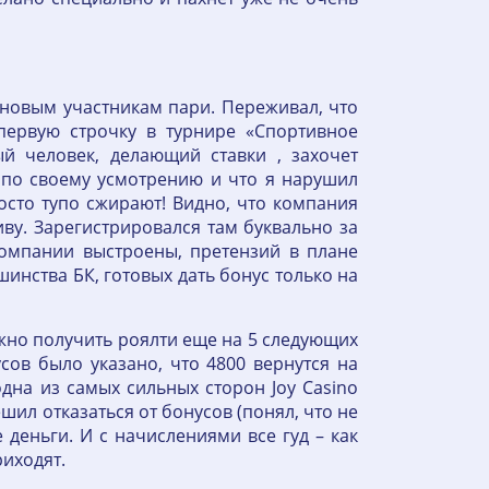
 новым участникам пари. Переживал, что
 первую строчку в турнире «Спортивное
й человек, делающий ставки , захочет
ят по своему усмотрению и что я нарушил
росто тупо сжирают! Видно, что компания
иву. Зарегистрировался там буквально за
компании выстроены, претензий в плане
инства БК, готовых дать бонус только на
но получить роялти еще на 5 следующих
сов было указано, что 4800 вернутся на
дна из самых сильных сторон Joy Casino
ешил отказаться от бонусов (понял, что не
 деньги. И с начислениями все гуд – как
риходят.