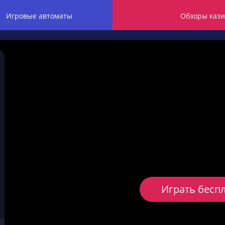
Игровые автоматы
Обзоры каз
Играть бесп