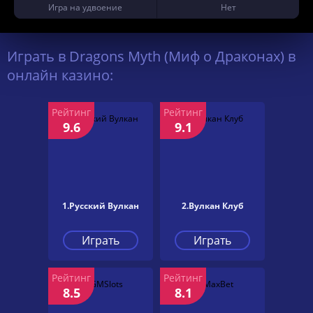
Игра на удвоение
Нет
Играть в Dragons Myth (Миф о Драконах) в
онлайн казино:
Рейтинг
Рейтинг
9.6
9.1
1.Русский Вулкан
2.Вулкан Клуб
Играть
Играть
Рейтинг
Рейтинг
8.5
8.1