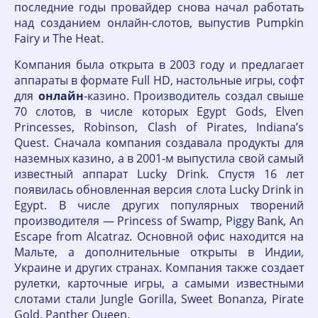
последние годы провайдер снова начал работать
над созданием онлайн-слотов, выпустив Pumpkin
Fairy и The Heat.
Компания была открыта в 2003 году и предлагает
аппараты в формате Full HD, настольные игры, софт
для
онлайн
-казино. Производитель создал свыше
70 слотов, в числе которых Egypt Gods, Elven
Princesses, Robinson, Clash of Pirates, Indiana’s
Quest. Сначала компания создавала продукты для
наземных казино, а в 2001-м выпустила свой самый
известный аппарат Lucky Drink. Спустя 16 лет
появилась обновленная версия слота Lucky Drink in
Egypt. В числе других популярных творений
производителя — Princess of Swamp, Piggy Bank, An
Escape from Alcatraz. Основной офис находится на
Мальте, а дополнительные открыты в Индии,
Украине и других странах. Компания также создает
рулетки, карточные игры, а самыми известными
слотами стали Jungle Gorilla, Sweet Bonanza, Pirate
Gold, Panther Queen.