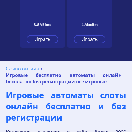
3.GMSlots
4.MaxBet
Играть
Играть
Casino онлайн
Игровые бесплатно автоматы онлайн
бесплатно без регистрации все игровые
Игровые автоматы слоты
онлайн бесплатно и без
регистрации