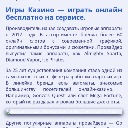
Игры Казино — играть онлайн
бесплатно на сервисе.
Производитель начал создавать игровые аппараты
в 2012 году. В ассортименте бренда более 60
онлайн слотов с современной графикой,
оригинальными бонусами и сюжетами. Провайдер
выпустил такие аппараты, как Almighty Sparta,
Diamond Vapor, Ice Pirates.
За 25 лет существования компания стала одной из
самых известных в сфере разработки азартных игр.
В линейке бренда есть автоматы, знакомые
большинству посетителей онлайн-казино.
Например, Gonzo’s Quest или слот Mega Fortune,
который не раз давал игрокам большие джекпоты.
Другие популярные аппараты провайдера — Go