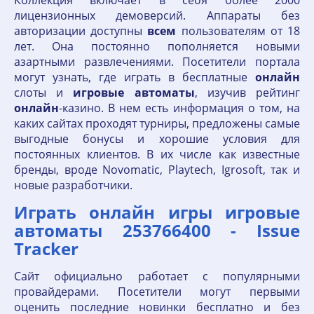
Коллекция включает в себя более 2000
лицензионных демоверсий. Аппараты без
авторизации доступны
всем
пользователям от 18
лет. Она постоянно пополняется новыми
азартными развлечениями. Посетители портала
могут узнать, где играть в бесплатные
онлайн
слоты и
игровые
автоматы
, изучив рейтинг
онлайн
-казино. В нем есть информация о том, на
каких сайтах проходят турниры, предложены самые
выгодные бонусы и хорошие условия для
постоянных клиентов. В их числе как известные
бренды, вроде Novomatic, Playtech, Igrosoft, так и
новые разработчики.
Играть онлайн игры игровые
автоматы 253766400 - Issue
Tracker
Сайт официально работает с популярными
провайдерами. Посетители могут первыми
оценить последние новинки бесплатно и без