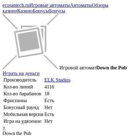
ecosantech.ru
Игровые автоматы
Автоматы
Обзоры
казино
Казино
Бонусы
Бонусы
Игровой автомат
Down the Pub
Играть на деньги
Производитель
ELK Studios
Кол-во линий
4116
Кол-во барабанов
18
Фриспины
Есть
Бонусный раунд
Нет
Мобильная версия
Есть
Игра на удвоение
Нет
×
Down the Pub