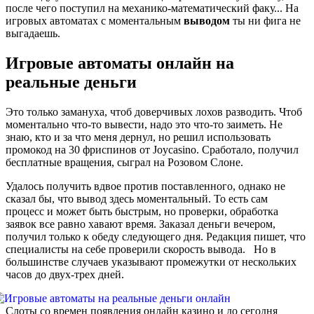
после чего поступил на механико-математический факу... На
игровых автоматах с моментальным
выводом
ты ни фига не
выгадаешь.
Игровые автоматы онлайн на
реальные деньги
Это только замануха, чтоб доверчивых лохов разводить. Чтоб
моментально что-то вывести, надо это что-то заиметь. Не
знаю, кто и за что меня дернул, но решил использовать
промокод на 30 фриспинов от Joycasino. Сработало, получил
бесплатные вращения, сыграл на Розовом Слоне.
Удалось получить вдвое против поставленного, однако не
сказал бы, что вывод здесь моментальный. То есть сам
процесс и может быть быстрым, но проверки, обработка
заявок все равно хавают время. Заказал деньги вечером,
получил только к обеду следующего дня. Редакция пишет, что
специалисты на себе проверили скорость вывода. Но в
большинстве случаев указывают промежутки от нескольких
часов до двух-трех дней.
Слоты со времен появления онлайн казино и до сегодня