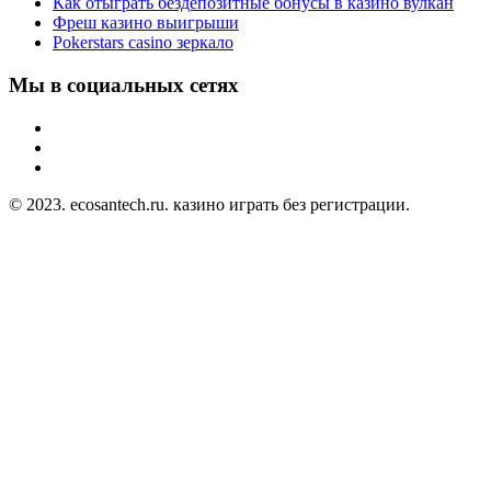
Как отыграть бездепозитные бонусы в казино вулкан
Фреш казино выигрыши
Pokerstars casino зеркало
Мы в социальных сетях
© 2023. ecosantech.ru. казино играть без регистрации.