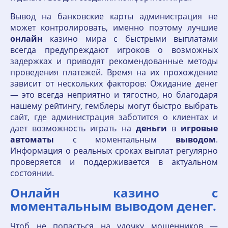
Вывод на банковские карты администрация не
может контролировать, именно поэтому лучшие
онлайн
казино мира с быстрыми выплатами
всегда предупреждают игроков о возможных
задержках и приводят рекомендованные методы
проведения платежей. Время на их прохождение
зависит от нескольких факторов: Ожидание денег
— это всегда неприятно и тягостно, но благодаря
нашему рейтингу, гемблеры могут быстро выбрать
сайт, где администрация заботится о клиентах и
дает возможность играть на
деньги
в
игровые
автоматы
с моментальным
выводом
.
Информация о реальных сроках выплат регулярно
проверяется и поддерживается в актуальном
состоянии.
Онлайн казино с
моментальным выводом денег.
Чтоб не попасться на удочку мошенников —