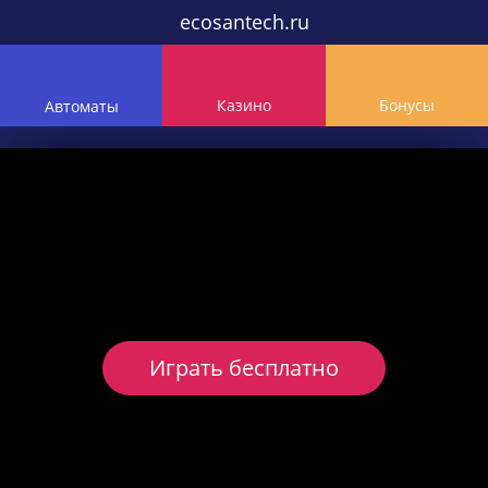
ecosantech.ru
Казино
Бонусы
Автоматы
Играть бесплатно