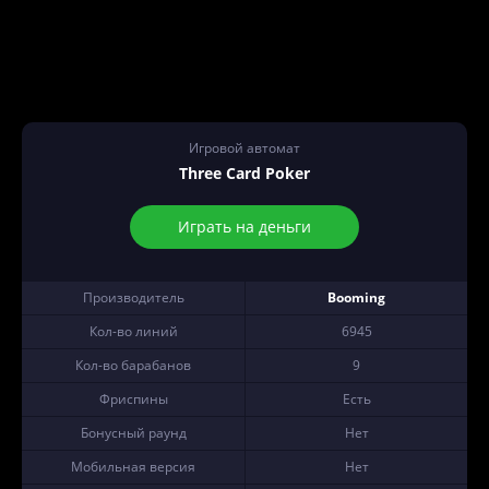
Игровой автомат
Three Card Poker
Играть на деньги
Производитель
Booming
Кол-во линий
6945
Кол-во барабанов
9
Фриспины
Есть
Бонусный раунд
Нет
Мобильная версия
Нет