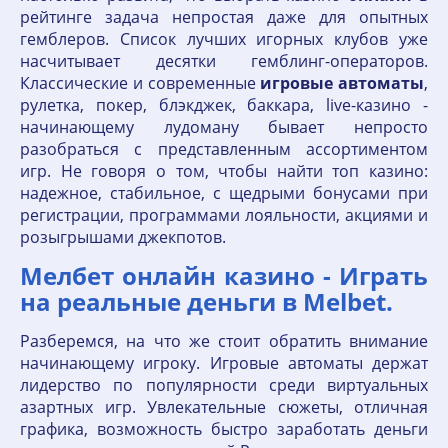
рейтинге задача непростая даже для опытных
гемблеров. Список лучших игорных клубов уже
насчитывает десятки гемблинг-операторов.
Классические и современные
игровые
автоматы
,
рулетка, покер, блэкджек, баккара, live-казино -
начинающему лудоману бывает непросто
разобраться с представленным ассортиментом
игр. Не говоря о том, чтобы найти топ казино:
надежное, стабильное, с щедрыми бонусами при
регистрации, программами лояльности, акциями и
розыгрышами джекпотов.
Мелбет онлайн казино - Играть
на реальные деньги в Melbet.
Разберемся, на что же стоит обратить внимание
начинающему игроку. Игровые автоматы держат
лидерство по популярности среди виртуальных
азартных игр. Увлекательные сюжеты, отличная
графика, возможность быстро заработать деньги