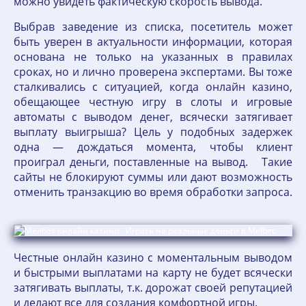
можно увидеть фактическую скорость вывода.
Выбрав заведение из списка, посетитель может
быть уверен в актуальности информации, которая
основана не только на указанных в правилах
сроках, но и лично проверена экспертами. Вы тоже
сталкивались с ситуацией, когда онлайн казино,
обещающее честную игру в слоты и игровые
автоматы с выводом денег, всячески затягивает
выплату выигрыша? Цель у подобных задержек
одна — дождаться момента, чтобы клиент
проиграл деньги, поставленные на вывод. Такие
сайты не блокируют суммы или дают возможность
отменить транзакцию во время обработки запроса.
Честные онлайн казино с моментальным выводом
и быстрыми выплатами на карту не будет всячески
затягивать выплаты, т.к. дорожат своей репутацией
и делают все для создания комфортной игры.