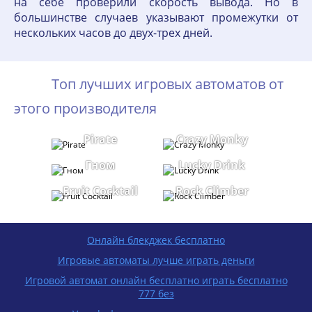
на себе проверили скорость вывода. Но в
большинстве случаев указывают промежутки от
нескольких часов до двух-трех дней.
Топ лучших игровых автоматов от
этого производителя
Pirate
Crazy Monky
Гном
Lucky Drink
Fruit Cocktail
Rock Climber
Онлайн блекджек бесплатно
Игровые автоматы лучше играть деньги
Игровой автомат онлайн бесплатно играть бесплатно
777 без