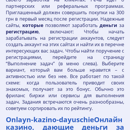
партнерских или реферальных программах.
Приглашенный должен совершить покупки на 300
грн в первый месяц после регистрации. Надежные
сайты,
которые
позволяют заработать
деньги
за
регистрацию
, включают: Чтобы начать
зарабатывать на регистрации аккаунтов, следует
создать аккаунт на этих сайтах и ​​найти их в перечне
интересующих вас задач. Чтобы найти поручение с
регистрациями, перейдите на страницу
“Выполнение задач” (в меню слева). Выберите
вариант, который вам больше нравится – с
активностью или без нее. Все работает по такой
схеме: когда пользователь приводит своих
знакомых, получает за это бонус. Обычно это
фриланс биржи или сервисы для выполнения
задач. Задания встречаются очень разнообразны,
советуем сортировать их по рейтингу.
Onlayn-kazino-dayuschieОнлайн
казино, дающие деньги за