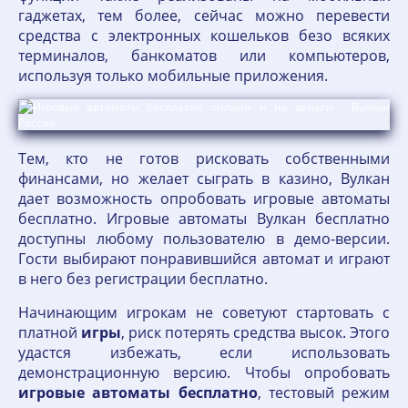
гаджетах, тем более, сейчас можно перевести
средства с электронных кошельков безо всяких
терминалов, банкоматов или компьютеров,
используя только мобильные приложения.
Тем, кто не готов рисковать собственными
финансами, но желает сыграть в казино, Вулкан
дает возможность опробовать игровые автоматы
бесплатно. Игровые автоматы Вулкан бесплатно
доступны любому пользователю в демо-версии.
Гости выбирают понравившийся автомат и играют
в него без регистрации бесплатно.
Начинающим игрокам не советуют стартовать с
платной
игры
, риск потерять средства высок. Этого
удастся избежать, если использовать
демонстрационную версию. Чтобы опробовать
игровые
автоматы
бесплатно
, тестовый режим