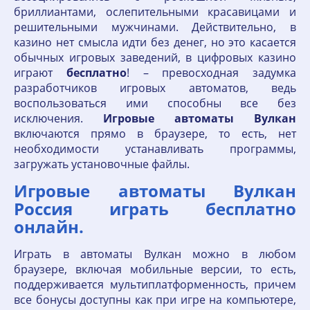
бриллиантами, ослепительными красавицами и
решительными мужчинами. Действительно, в
казино нет смысла идти без денег, но это касается
обычных игровых заведений, в цифровых казино
играют
бесплатно
! – превосходная задумка
разработчиков игровых автоматов, ведь
воспользоваться ими способны все без
исключения.
Игровые
автоматы
Вулкан
включаются прямо в браузере, то есть, нет
необходимости устанавливать программы,
загружать установочные файлы.
Игровые автоматы Вулкан
Россия играть бесплатно
онлайн.
Играть в автоматы Вулкан можно в любом
браузере, включая мобильные версии, то есть,
поддерживается мультиплатформенность, причем
все бонусы доступны как при игре на компьютере,