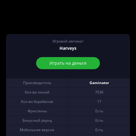
Игровой автомат
Harveys
Играть на деньги
Производитель
Gaminator
Кол-во линий
7036
Кол-во барабанов
17
Фриспины
Есть
Бонусный раунд
Есть
Мобильная версия
Есть