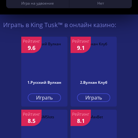
Игра на удвоение
Нет
Играть в King Tusk™ в онлайн казино:
Рейтинг
Рейтинг
9.6
9.1
1.Русский Вулкан
2.Вулкан Клуб
Играть
Играть
Рейтинг
Рейтинг
8.5
8.1