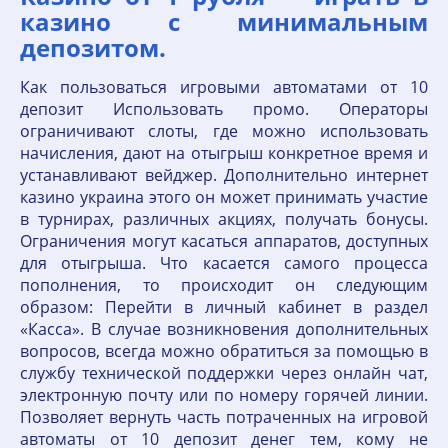
казино с минимальным
депозитом.
Как пользоваться игровыми автоматами от 10
депозит Использовать промо. Операторы
ограничивают слоты, где можно использовать
начисления, дают на отыгрыш конкретное время и
устанавливают вейджер. Дополнительно интернет
казино украина этого он может принимать участие
в турнирах, различных акциях, получать бонусы.
Ограничения могут касаться аппаратов, доступных
для отыгрыша. Что касается самого процесса
пополнения, то происходит он следующим
образом: Перейти в личный кабинет в раздел
«Касса». В случае возникновения дополнительных
вопросов, всегда можно обратиться за помощью в
службу технической поддержки через онлайн чат,
электронную почту или по номеру горячей линии.
Позволяет вернуть часть потраченных на игровой
автоматы от 10 депозит денег тем, кому не