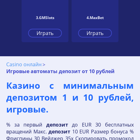
3.GMSlots
4.MaxBet
Играть
Играть
Casino онлайн
Игровые автоматы депозит от 10 рублей
Казино с минимальным
депозитом 1 и 10 рублей,
игровые.
% за первый
депозит
до EUR 30 бесплатных
вращений Макc.
депозит
10 EUR Размер бонуса %
Фриспины 30 Вейджер 35x Скопировать промокод