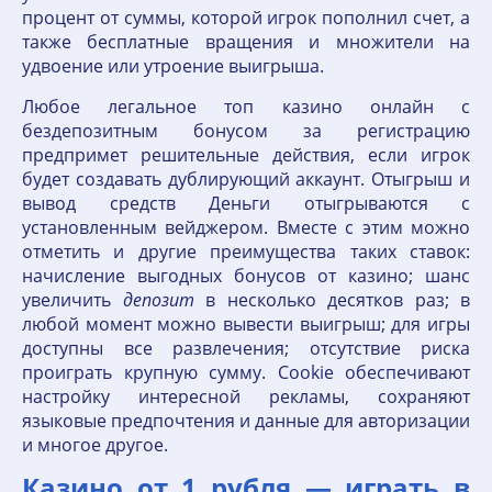
процент от суммы, которой игрок пополнил счет, а
также бесплатные вращения и множители на
удвоение или утроение выигрыша.
Любое легальное топ казино онлайн с
бездепозитным бонусом за регистрацию
предпримет решительные действия, если игрок
будет создавать дублирующий аккаунт. Отыгрыш и
вывод средств Деньги отыгрываются с
установленным вейджером. Вместе с этим можно
отметить и другие преимущества таких ставок:
начисление выгодных бонусов от казино; шанс
увеличить
депозит
в несколько десятков раз; в
любой момент можно вывести выигрыш; для игры
доступны все развлечения; отсутствие риска
проиграть крупную сумму. Cookie обеспечивают
настройку интересной рекламы, сохраняют
языковые предпочтения и данные для авторизации
и многое другое.
Казино от 1 рубля — играть в