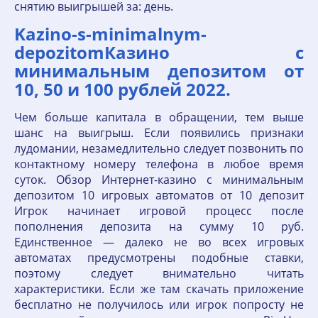
снятию выигрышей за: день.
Kazino-s-minimalnym-
depozitomКазино с
минимальным депозитом от
10, 50 и 100 рублей 2022.
Чем больше капитала в обращении, тем выше
шанс на выигрыш. Если появились признаки
лудомании, незамедлительно следует позвонить по
контактному номеру телефона в любое время
суток. Обзор Интернет-казино с минимальным
депозитом 10 игровых автоматов от 10 депозит
Игрок начинает игровой процесс после
пополнения депозита на сумму 10 руб.
Единственное — далеко не во всех игровых
автоматах предусмотрены подобные ставки,
поэтому следует внимательно читать
характеристики. Если же там скачать приложение
бесплатно не получилось или игрок попросту не