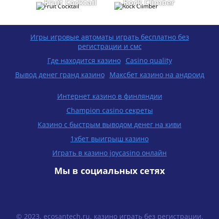
Fruit Cocktail
Rock Climber
Игры игровые автоматы играть бесплатно без
регистрации и смс
Где находится казино
Casino quality
Вывод денег гранд казино
Максбет казино на андроид
Интернет казино в финляндии
Champion casino секреты
Казино с быстрым выводом денег на киви
1хбет выигрыш казино
Играть в казино joycasino онлайн
Мы в социальных сетях
© 2023. ecosantech.ru. казино играть без регистрации.