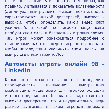
не очень высокий. В игровых слот машинах, как
правило, учитывается и показатель волатильности
(амплитуда выигрышей). Низкая волатильность
характеризуется низкой дисперсией, высокая -
высокой. Чтобы определить, какой видео слот
удачливый, а какой нет, игроки чаще всего
пробуют свои силы в бесплатных игровых слотах.
Так, игрок может ознакомиться подробнее с
принципами работы каждого игрового аппарата,
чтобы впоследствии увеличить свои шансы на
выигрыш в онлайн казино Лев.
Автоматы играть онлайн 98 -
LinkedIn
Кроме того, можно с легкостью определить
периодичность выпадения выигрышных
комбинаций. Чаще всего для игроков больший
интерес представляют бесплатные видео слоты с
высокой дисперсией. Это и неудивительно, ведь
размер выигрыша в таком игровом автомате