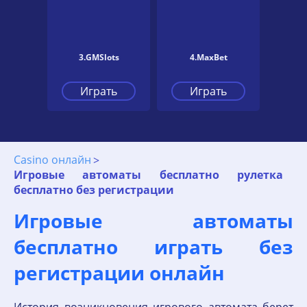
3.GMSlots
4.MaxBet
Играть
Играть
Casino онлайн
Игровые автоматы бесплатно рулетка
бесплатно без регистрации
Игровые автоматы
бесплатно играть без
регистрации онлайн