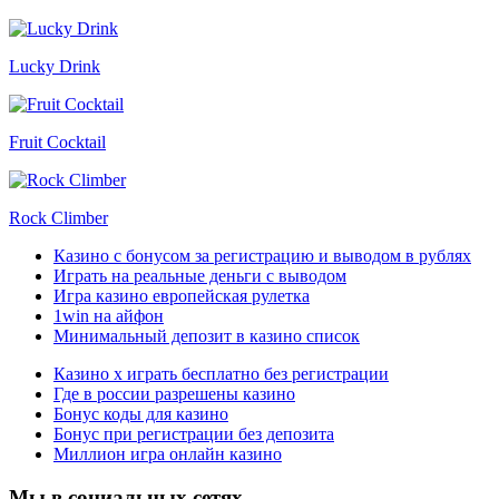
Lucky Drink
Fruit Cocktail
Rock Climber
Казино с бонусом за регистрацию и выводом в рублях
Играть на реальные деньги с выводом
Игра казино европейская рулетка
1win на айфон
Минимальный депозит в казино список
Казино x играть бесплатно без регистрации
Где в россии разрешены казино
Бонус коды для казино
Бонус при регистрации без депозита
Миллион игра онлайн казино
Мы в социальных сетях