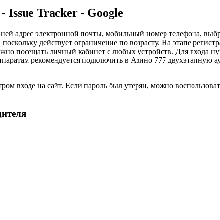
 Issue Tracker - Google
 ней адрес электронной почты, мобильный номер телефона, выбр
, поскольку действует ограничение по возрасту. На этапе реги
можно посещать личный кабинет с любых устройств. Для входа н
ппаратам рекомендуется подключить в Азино 777 двухэтапную ау
тром входе на сайт. Если пароль был утерян, можно воспользов
дителя