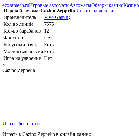
ecosantech.ru
Игровые автоматы
Автоматы
Обзоры казино
Казино
Игровой автомат
Cazino Zeppelin
Играть на деньги
Производитель
Vivo Gaming
Кол-во линий
7575
Кол-во барабанов
12
Фриспины
Нет
Бонусный раунд
Есть
Мобильная версия
Есть
Игра на удвоение
Нет
×
Cazino Zeppelin
Играть бесплатно
Играть в Cazino Zeppelin в онлайн казино: