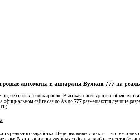
 игровые автоматы и аппараты Вулкан 777 на реал
чно, без сбоев и блокировок. Высокая популярность объясняет
а официальном сайте casino Azino
777
размещаются лучшие разр
TP).
и
ть реального заработка. Ведь реальные ставки — это не тольк
метрам: В категории популярных собраны наиболее востребован