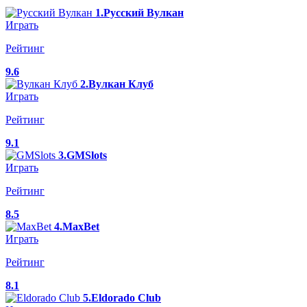
1.Русский Вулкан
Играть
Рейтинг
9.6
2.Вулкан Клуб
Играть
Рейтинг
9.1
3.GMSlots
Играть
Рейтинг
8.5
4.MaxBet
Играть
Рейтинг
8.1
5.Eldorado Club