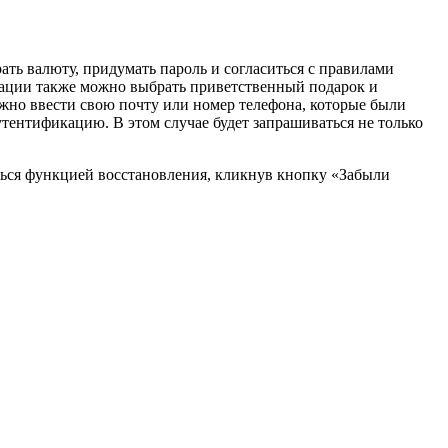
ать валюту, придумать пароль и согласиться с правилами
страции также можно выбрать приветственный подарок и
ужно ввести свою почту или номер телефона, которые были
тентификацию. В этом случае будет запрашиваться не только
аться функцией восстановления, кликнув кнопку «Забыли