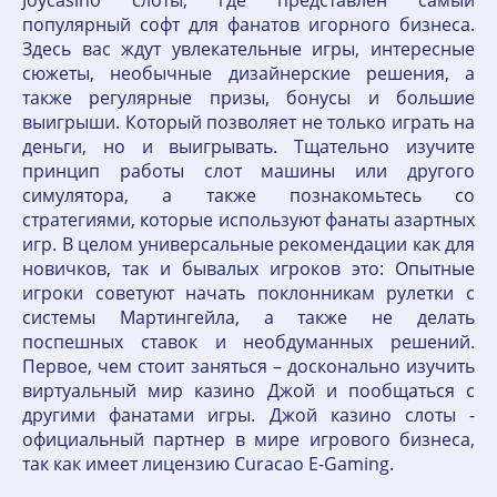
Joycasino слоты, где представлен самый
популярный софт для фанатов игорного бизнеса.
Здесь вас ждут увлекательные игры, интересные
сюжеты, необычные дизайнерские решения, а
также регулярные призы, бонусы и большие
выигрыши. Который позволяет не только играть на
деньги, но и выигрывать. Тщательно изучите
принцип работы слот машины или другого
симулятора, а также познакомьтесь со
стратегиями, которые используют фанаты азартных
игр. В целом универсальные рекомендации как для
новичков, так и бывалых игроков это: Опытные
игроки советуют начать поклонникам рулетки с
системы Мартингейла, а также не делать
поспешных ставок и необдуманных решений.
Первое, чем стоит заняться – досконально изучить
виртуальный мир казино Джой и пообщаться с
другими фанатами игры. Джой казино слоты -
официальный партнер в мире игрового бизнеса,
так как имеет лицензию Curacao E-Gaming.