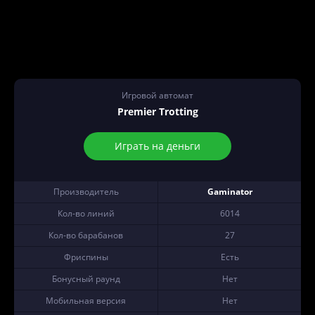
Игровой автомат
Premier Trotting
Играть на деньги
Производитель
Gaminator
Кол-во линий
6014
Кол-во барабанов
27
Фриспины
Есть
Бонусный раунд
Нет
Мобильная версия
Нет