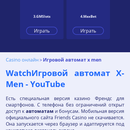
3.GMSlots
4.MaxBet
Играть
Играть
Casino онлайн
Игровой автомат x men
WatchИгровой автомат X-
Men - YouTube
Есть специальная версия казино Френдс для
смартфонов. С телефона без ограничений открыт
доступ к
автоматам
и бонусам. Мобильная версия
официального сайта Friends Casino не скачивается.
Она запускается через браузер и адаптируется под