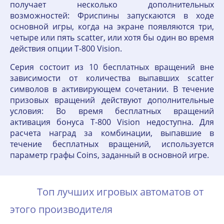
получает несколько дополнительных
возможностей: Фриспины запускаются в ходе
основной игры, когда на экране появляются три,
четыре или пять scatter, или хотя бы один во время
действия опции T-800 Vision.
Серия состоит из 10 бесплатных вращений вне
зависимости от количества выпавших scatter
символов в активирующем сочетании. В течение
призовых вращений действуют дополнительные
условия: Во время бесплатных вращений
активация бонуса T-800 Vision недоступна. Для
расчета наград за комбинации, выпавшие в
течение бесплатных вращений, используется
параметр графы Coins, заданный в основной игре.
Топ лучших игровых автоматов от
этого производителя