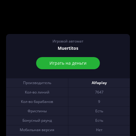
Игровой автомат
Muertitos
Играть на деньги
Производитель
Alfaplay
Кол-во линий
7647
Кол-во барабанов
9
Фриспины
Есть
Бонусный раунд
Есть
Мобильная версия
Нет