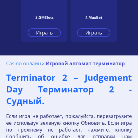
3.GMSlots
4.MaxBet
Играть
Играть
Casino онлайн
Игровой автомат терминатор
Terminator 2 – Judgement
Day Терминатор 2 -
Судный.
Если игра не работает, пожалуйста, перезагрузите
ее используя зеленую кнопку Обновить. Если игра
по прежнему не работает, нажмите, кнопку
Сообщить об ошибке для отправки нам