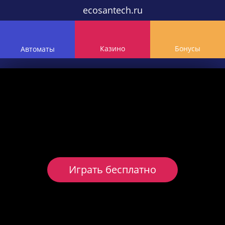
ecosantech.ru
Казино
Бонусы
Автоматы
Играть бесплатно