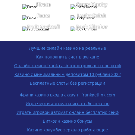
Pirate
Crazy Monky
Гном
Lucky Drink
Fruit Cocktail
Rock Climber
Лучшие онлайн казино на реальные
Как пополнить счет в вулкане
Онлайн казино frank casino контрольчестности рф
Казино с минимальным депозитом 10 рублей 2022
Бесплатные слоты без регистрации
Франк казино вход в аккаунт frankgetlink com
Игра черти автоматы играть бесплатно
Играть игровой автомат онлайн бесплатно сейф
Биткоин казино бонусы
Казино колумбус зеркало работающее