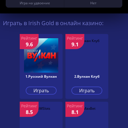
Игра на удвоение
Нет
Играть в Irish Gold в онлайн казино:
Рейтинг
Рейтинг
9.6
9.1
1.Русский Вулкан
2.Вулкан Клуб
Играть
Играть
Рейтинг
Рейтинг
8.5
8.1