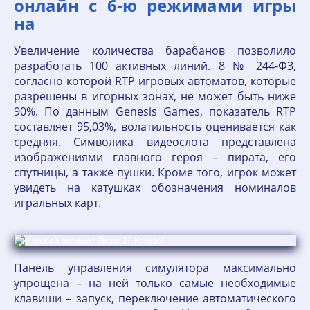
онлайн с 6-ю режимами игры
на
Увеличение количества барабанов позволило
разработать 100 активных линий. 8 № 244-ФЗ,
согласно которой RTP игровых автоматов, которые
разрешены в игорных зонах, не может быть ниже
90%. По данным Genesis Games, показатель RTP
составляет 95,03%, волатильность оценивается как
средняя. Символика видеослота представлена
изображениями главного героя – пирата, его
спутницы, а также пушки. Кроме того, игрок может
увидеть на катушках обозначения номиналов
игральных карт.
Панель управления симулятора максимально
упрощена – на ней только самые необходимые
клавиши – запуск, переключение автоматического