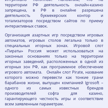
территории РФ деятельность онлайн-казино
запрещена, в РФ в онлайне разрешена
деятельность букмекерских контор и
тотализаторов посредством сайтов по приему
интерактивных ставок.
Организация азартных игр посредством игровых
автоматов, игровых столов легальна только в
специальных игорных зонах. Игровой слот
«Пираты» Россия может использоваться на
законных основаниях только на территории
игорных заведений, расположенных в одной из
игорных зон РФ, как программное обеспечение
игрового автомата. Онлайн слот Pirate, название
которого можно перевести как тонкие грани
барабанов жизни, выпущен компанией Igrosoft –
одного из самых известных брендов
производителей софта для казино,
гарантирующего честность игры и соответствие
всем заявленным параметрам.