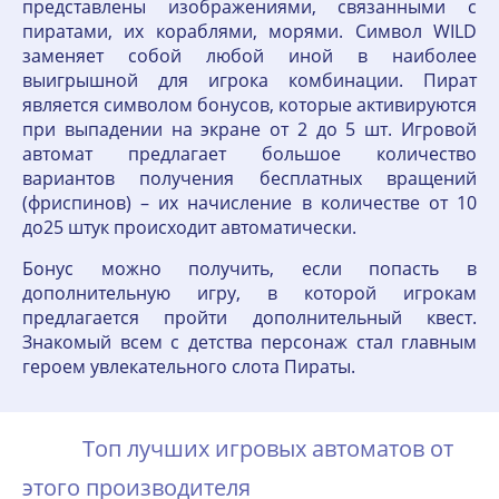
представлены изображениями, связанными с
пиратами, их кораблями, морями. Символ WILD
заменяет собой любой иной в наиболее
выигрышной для игрока комбинации. Пират
является символом бонусов, которые активируются
при выпадении на экране от 2 до 5 шт. Игровой
автомат предлагает большое количество
вариантов получения бесплатных вращений
(фриспинов) – их начисление в количестве от 10
до25 штук происходит автоматически.
Бонус можно получить, если попасть в
дополнительную игру, в которой игрокам
предлагается пройти дополнительный квест.
Знакомый всем с детства персонаж стал главным
героем увлекательного слота Пираты.
Топ лучших игровых автоматов от
этого производителя