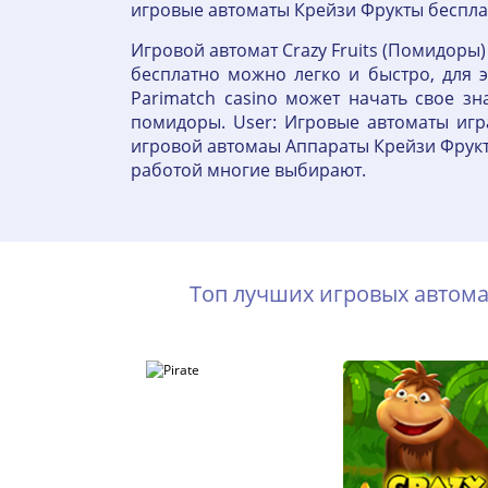
игровые автоматы Крейзи Фрукты бесплат
Игровой автомат Crazy Fruits (Помидоры)
бесплатно можно легко и быстро, для 
Parimatch casino может начать свое з
помидоры. User: Игровые автоматы игр
игровой автомаы Аппараты Крейзи Фрукт
работой многие выбирают.
Топ лучших игровых автома