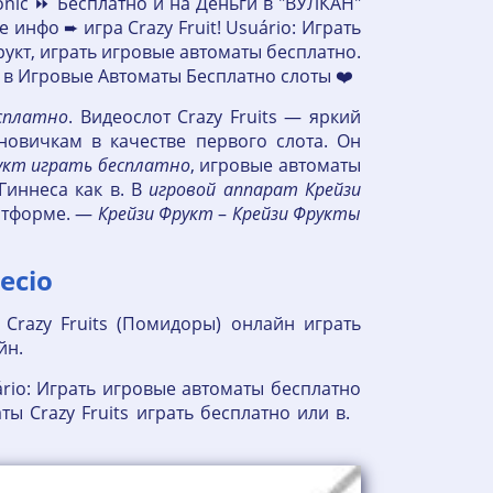
nic ⏩ Бесплатно и на Деньги в "ВУЛКАН"
 инфо ➨ игра Crazy Fruit! Usuário: Играть
укт, играть игровые автоматы бесплатно.
 в Игровые Автоматы Бесплатно слоты ❤️ ️
сплатно
. Видеослот Crazy Fruits — яркий
овичкам в качестве первого слота. Он
укт
играть
бесплатно
, игровые автоматы
Гиннеса как в. В
игровой
аппарат
Крейзи
латформе. —
Крейзи
Фрукт
–
Крейзи
Фрукты
ecio
Crazy Fruits (Помидоры) онлайн играть
йн.
rio: Играть игровые автоматы бесплатно
ты Crazy Fruits играть бесплатно или в.