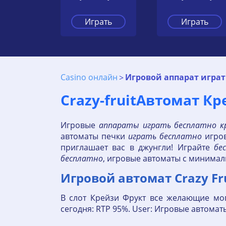
Играть
Играть
Casino онлайн
Игровой аппарат играт
Crazy-fruitАвтомат К
Игровые
аппараты
играть
бесплатно
к
автоматы печки
играть
бесплатно
игро
приглашает вас в джунгли! Играйте
бе
бесплатно
, игровые автоматы с минима
Игровой автомат Crazy Fr
В слот Крейзи Фрукт все желающие мог
сегодня: RTP 95%. User: Игровые автома