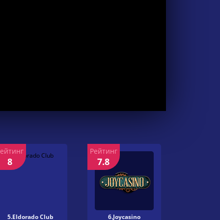
Рейтинг
Рейтинг
8
7.8
5.Eldorado Club
6.Joycasino