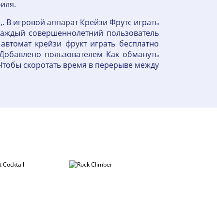
иля.
,. В игровой аппарат Крейзи Фрутс играть
 Каждый совершеннолетний пользователь
автомат крейзи фрукт играть бесплатно
 Добавлено пользователем Как обмануть
Чтобы скоротать время в перерыве между