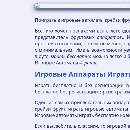
Поиграть в игровые автоматы крейзи фрут 
Все, кто хочет познакомиться с легендо
представитель фруктовых
аппаратов
,.
простой в освоении, но тем не менее, н
с минимальным. Иметь возможности уве
Фрутс
играть
бесплатно
можно легко и б
Игровые Автоматы
Играть
.
Игровые Аппараты Играть 
Играть бесплатно и без регистрации в
бесплатно без регистрации: яркие краск
Один из самых привлекательных аппарат
крейзи фрукт, играть игровые автоматы 
Игровые автоматы играть бесплатно крей
Если вы любитель классики, то игровой авт