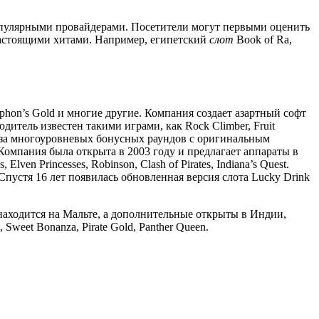
с популярными провайдерами. Посетители могут первыми оценить
 настоящими хитами. Например, египетский
слот
Book of Ra,
phon’s Gold и многие другие. Компания создает азартный софт
итель известен такими играми, как Rock Climber, Fruit
и из-за многоуровневых бонусных раундов с оригинальным
 Компания была открыта в 2003 году и предлагает аппараты в
en Princesses, Robinson, Clash of Pirates, Indiana’s Quest.
Спустя 16 лет появилась обновленная версия слота Lucky Drink
 находится на Мальте, а дополнительные открыты в Индии,
Sweet Bonanza, Pirate Gold, Panther Queen.