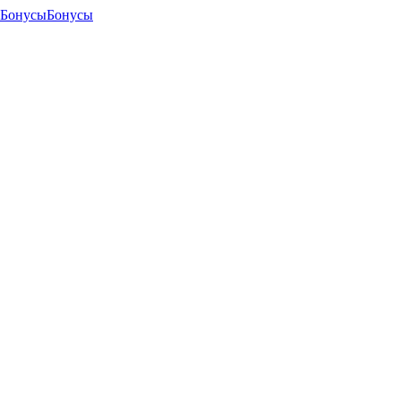
Бонусы
Бонусы