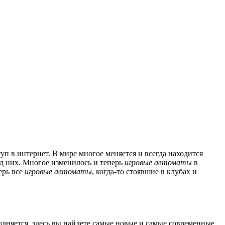
уп в интернет. В мире многое меняется и всегда находится
д них. Многое изменилось и теперь
игровые
автоматы
в
ерь все
игровые
автоматы
, когда-то стоявшие в клубах и
олняется, здесь вы найдете самые новые и самые современные