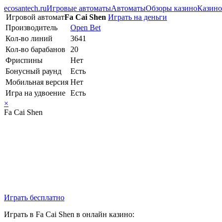
ecosantech.ru
Игровые автоматы
Автоматы
Обзоры казино
Казино
Игровой автомат
Fa Cai Shen
Играть на деньги
Производитель
Open Bet
Кол-во линий
3641
Кол-во барабанов
20
Фриспины
Нет
Бонусный раунд
Есть
Мобильная версия
Нет
Игра на удвоение
Есть
×
Fa Cai Shen
Играть бесплатно
Играть в Fa Cai Shen в онлайн казино: