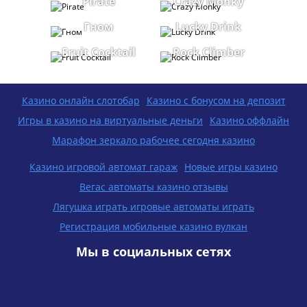
Pirate
Crazy Monky
Гном
Lucky Drink
Fruit Cocktail
Rock Climber
Казино онлайн слотобар
Казино с бонусом на депозит
Игры в казино на виртуальные деньги
Казино оффлайн
Марафон зеркало рабочее сегодня казино
Казино игровой автомат гараж
Новые игры казино
Вегас автоматы казино отзывы
Лягушка играть игровые автоматы играть
Регистрация мобильные казино вулкан
Мы в социальных сетях