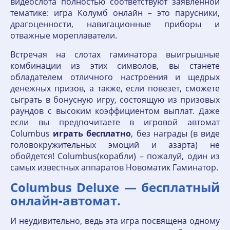
видеослота полностью соответствуют заявленной
тематике: игра Колумб онлайн – это парусники,
драгоценности, навигационные приборы и
отважные мореплаватели.
Встречая на слотах гаминатора выигрышные
комбинации из этих символов, вы станете
обладателем отличного настроения и щедрых
денежных призов, а также, если повезет, сможете
сыграть в бонусную игру, состоящую из призовых
раундов с высоким коэффициентом выплат. Даже
если вы предпочитаете в игровой автомат
Columbus
играть
бесплатно
, без награды (в виде
головокружительных эмоций и азарта) не
обойдется! Columbus(корабли) – пожалуй, один из
самых известных аппаратов Новоматик Гаминатор.
Columbus Deluxe — бесплатный
онлайн-автомат.
И неудивительно, ведь эта игра посвящена одному