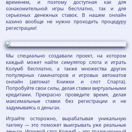
временем, и поэтому доступная как для
ознакомительной игры бесплатно, так и для
серьезных денежных ставок. В нашем онлайн
казино вообще не нужно проходить процедуру
регистрации!
Мы специально создавали проект, на котором
каждый может найти симулятор слота и играть
Колумб бесплатно, а также множества других
популярных гаминаторов и игровых автоматов
онлайн (автомат Книжки и слот Спарта).
Попробуйте свои силы, делая ставки виртуальными
кредитами. Прекрасно проведите время, делая
максимальные ставки без регистрации и не
задумываясь о деньгах.
Играйте осторожно, вырабатывая уникальную
тактику — это поможет выигрывать уже реальные
деньги. Игровой слот Колумб – это традиционный