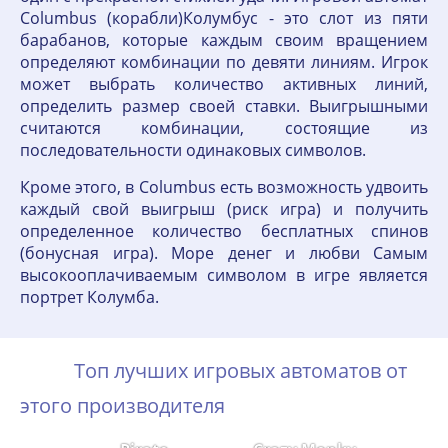
Columbus (корабли)Колумбус - это слот из пяти
барабанов, которые каждым своим вращением
определяют комбинации по девяти линиям. Игрок
может выбрать количество активных линий,
определить размер своей ставки. Выигрышными
считаются комбинации, состоящие из
последовательности одинаковых символов.
Кроме этого, в Columbus есть возможность удвоить
каждый свой выигрыш (риск игра) и получить
определенное количество бесплатных спинов
(бонусная игра). Море денег и любви Самым
высокооплачиваемым символом в игре является
портрет Колумба.
Топ лучших игровых автоматов от
этого производителя