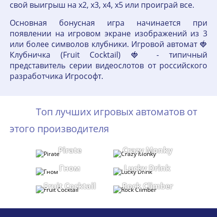
свой выигрыш на х2, х3, х4, х5 или проиграй все.
Основная бонусная игра начинается при
появлении на игровом экране изображений из 3
или более символов клубники. Игровой автомат 🍓
Клубничка (Fruit Cocktail) 🍓 - типичный
представитель серии видеослотов от российского
разработчика Игрософт.
Топ лучших игровых автоматов от
этого производителя
Pirate
Crazy Monky
Гном
Lucky Drink
Fruit Cocktail
Rock Climber