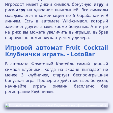
Игрософт имеет дикий символ, бонусную
игру
и
риск-
игру
на удвоение выигрышей. Все символы
складываются в комбинации по 5 барабанам и 9
линиям. Есть в автомате Wild-символ, который
заменяет другие знаки, кроме бонусных. А в игре
на риск вы можете увеличить выигрыши, выбрав
старшую по номиналу карту, чем у дилера.
Игровой автомат Fruit Cocktail
Клубнички играть. - LotoBar
В автомате Фруктовый Коктейль самый ценный
символ клубники. Когда на экране выпадает не
менее 3 клубничек, стартует беспроигрышная
бонусная игра. Проверьте действие всех бонусов,
начинайте играть онлайн бесплатно без
регистрации Клубнички.