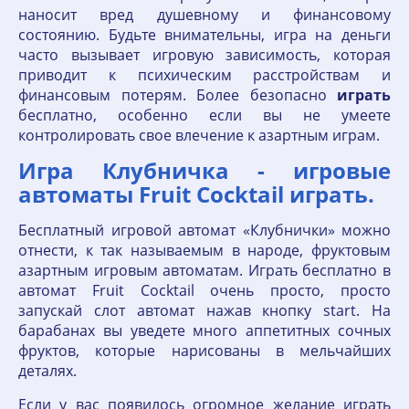
наносит вред душевному и финансовому
состоянию. Будьте внимательны, игра на деньги
часто вызывает игровую зависимость, которая
приводит к психическим расстройствам и
финансовым потерям. Более безопасно
играть
бесплатно, особенно если вы не умеете
контролировать свое влечение к азартным играм.
Игра Клубничка - игровые
автоматы Fruit Cocktail играть.
Бесплатный игровой автомат «Клубнички» можно
отнести, к так называемым в народе, фруктовым
азартным игровым автоматам. Играть бесплатно в
автомат Fruit Cocktail очень просто, просто
запускай слот автомат нажав кнопку start. На
барабанах вы уведете много аппетитных сочных
фруктов, которые нарисованы в мельчайших
деталях.
Если у вас появилось огромное желание играть