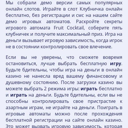
Мы собрали демо версии самых популярных
онлайн слотов. Играйте в слот Клубничка онлайн
бесплатно, без регистрации и смс на нашем сайте
демо игровых автоматов. Раскройте секреты
игрового автомата Fruit Cocktail, соберите пять
клубничек и получите максимальный приз. Игра на
деньги вызывает игровую зависимость, когда игрок
не в состоянии контролировать свое влечение.
Если вы не уверены, что сможете вовремя
остановиться, лучше выбрать бесплатную
игру
.
Будьте бдительны, чтобы игра на деньги в онлайн
казино не нанесла вред вашему финансовому и
душевному состоянию. После загрузки казино вы
можете выбрать 2 режима игры:
играть
бесплатно
и
играть
на деньги. Будьте бдительны, если вы не
способны контролировать свое пристрастие к
азартным играм, не играйте на деньги. Поиграть в
игровые автоматы можно после прохождения
бесплатной регистрации на сайте онлайн казино.
Это может вызвать игровую зависимость, которая