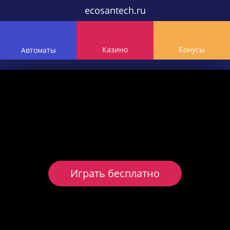
ecosantech.ru
Казино
Бонусы
Автоматы
Играть бесплатно