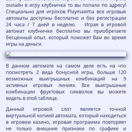
онлайн в игру клубничка то вы попали по адресу!
Специально для игроков Playmaxima все игровые
автоматы доступны бесплатно и без регистрации
24 часа / 7 дней в неделю. Играя в игровой
автомат клубнички бесплатно вы приобретаете
бесценный опыт, который поможет Вам во время
игры на деньги.
В данном автомате на самом деле есть на что
посмотреть 2 вида бонусной игры, больше 120
возможных выигрышных комбинаций на 9
активных игровых линиях. Все выигрышные
комбинации фруктовых символов вы можете
видеть в этой таблице.
Данный игровой слот является точной
виртуальной копией автомата, который находиться
в игровом казино, игровая программа повторяет
не только внешние признаки по графике и