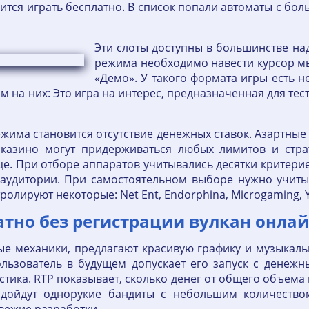
чится играть бесплатно. В список попали автоматы с б
Эти слоты доступны в большинстве над
режима необходимо навести курсор мы
«Демо». У такого формата игры есть н
на них: Это игра на интерес, предназначенная для тес
жима становится отсутствие денежных ставок. Азартны
 казино могут придерживаться любых лимитов и стр
це. При отборе аппаратов учитывались десятки критери
аудитории. При самостоятельном выборе нужно учитыв
олируют некоторые: Net Ent, Endorphina, Microgaming, Y
тно без регистрации вулкан онла
ые механики, предлагают красивую графику и музыкаль
ользователь в будущем допускает его запуск с денежн
тика. RTP показывает, сколько денег от общего объем
одойдут однорукие бандиты с небольшим количество