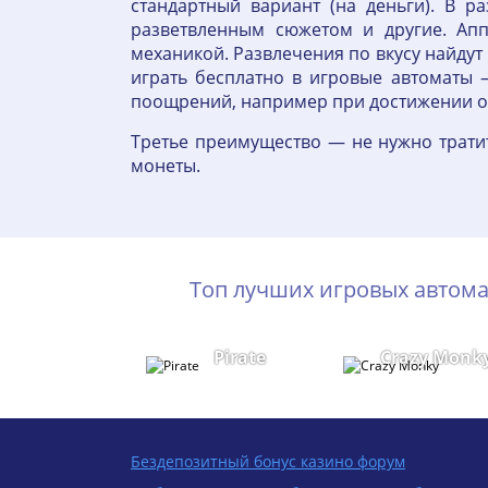
стандартный вариант (на деньги). В р
разветвленным сюжетом и другие. Апп
механикой. Развлечения по вкусу найдут
играть бесплатно в игровые автоматы 
поощрений, например при достижении о
Третье преимущество — не нужно тратит
монеты.
Топ лучших игровых автома
Pirate
Crazy Monk
Бездепозитный бонус казино форум