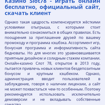
Казино Slot78 - играть онлайн
бесплатно, официальный сайт,
скачать клиент
Однако такая щедрость компенсируется жёсткими
условиями отыгрыша, с которыми стоит
внимательно ознакомиться в общих правилах. Есть
поощрения за приглашение друзей по вашему
промокоду и программа кэшбэка. Ассортимент игр,
бонусная программа и информативность сайта
бедноваты. Но для многих это уравновешивается
приятным дизайном и солидным стажем компании.
Онлайн-казино Слот 78, открытое в 2013 году,
пытается привлечь новых клиентов бездепозитным
бонусом и крупным кэшбеком. Однако,
администрация вводит пользователей в
заблуждение, говоря о наличии лицензии, а сайт
не может похвастаться чем-то особенным. Поэтому
рекомендуется использовать исключительно
демоверсии и не вкладывать собственные
средства.