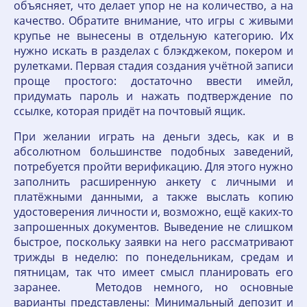
объясняет, что делает упор не на количество, а на
качество. Обратите внимание, что игры с живыми
крупье не вынесены в отдельную категорию. Их
нужно искать в разделах с блэкджеком, покером и
рулетками. Первая стадия создания учётной записи
проще простого: достаточно ввести имейл,
придумать пароль и нажать подтверждение по
ссылке, которая придёт на почтовый ящик.
При желании играть на деньги здесь, как и в
абсолютном большинстве подобных заведений,
потребуется пройти верификацию. Для этого нужно
заполнить расширенную анкету с личными и
платёжными данными, а также выслать копию
удостоверения личности и, возможно, ещё каких-то
запрошенных документов. Выведение не слишком
быстрое, поскольку заявки на него рассматривают
трижды в неделю: по понедельникам, средам и
пятницам, так что имеет смысл планировать его
заранее. Методов немного, но основные
варианты представлены: Минимальный депозит и