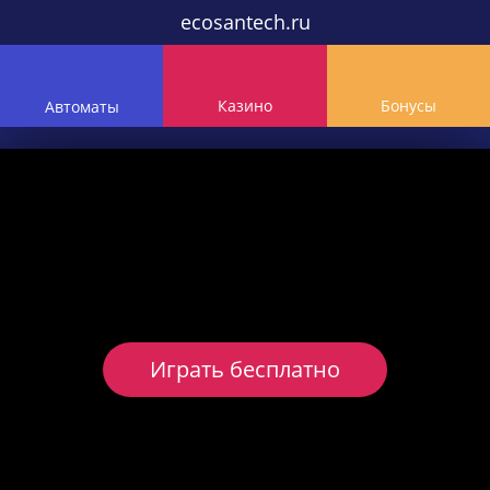
ecosantech.ru
Казино
Бонусы
Автоматы
Играть бесплатно