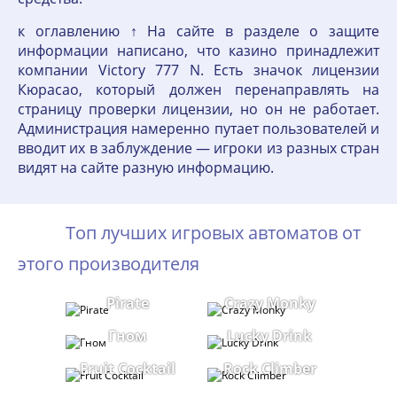
к оглавлению ↑ На сайте в разделе о защите
информации написано, что казино принадлежит
компании Victory 777 N. Есть значок лицензии
Кюрасао, который должен перенаправлять на
страницу проверки лицензии, но он не работает.
Администрация намеренно путает пользователей и
вводит их в заблуждение — игроки из разных стран
видят на сайте разную информацию.
Топ лучших игровых автоматов от
этого производителя
Pirate
Crazy Monky
Гном
Lucky Drink
Fruit Cocktail
Rock Climber