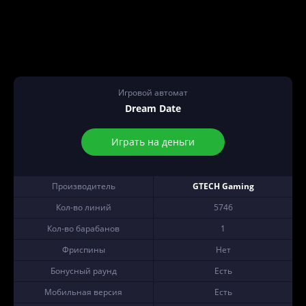
Игровой автомат
Dream Date
Играть на деньги
Производитель
GTECH Gaming
Кол-во линий
5746
Кол-во барабанов
1
Фриспины
Нет
Бонусный раунд
Есть
Мобильная версия
Есть