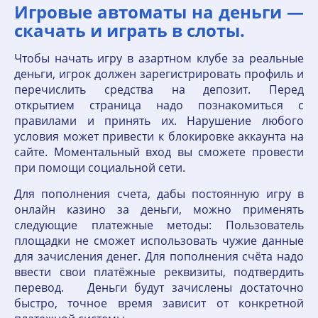
Игровые автоматы на деньги ―
скачать и играть в слоты.
Чтобы начать игру в азартном клубе за реальные
деньги, игрок должен зарегистрировать профиль и
перечислить средства на депозит. Перед
открытием страница надо познакомиться с
правилами и принять их. Нарушение любого
условия может привести к блокировке аккаунта на
сайте. Моментальный вход вы сможете провести
при помощи социальной сети.
Для пополнения счета, дабы постоянную игру в
онлайн казино за деньги, можно применять
следующие платежные методы: Пользователь
площадки не сможет использовать чужие данные
для зачисления денег. Для пополнения счёта надо
ввести свои платёжные реквизиты, подтвердить
перевод. Деньги будут зачислены достаточно
быстро, точное время зависит от конкретной