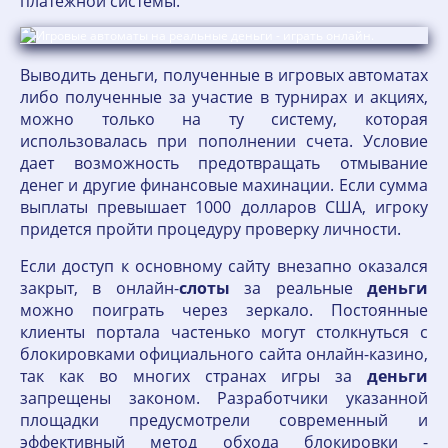
платежной системы.
Выводить деньги, полученные в игровых автоматах
либо полученные за участие в турнирах и акциях,
можно только на ту систему, которая
использовалась при пополнении счета. Условие
дает возможность предотвращать отмывание
денег и другие финансовые махинации. Если сумма
выплаты превышает 1000 долларов США, игроку
придется пройти процедуру проверку личности.
Если доступ к основному сайту внезапно оказался
закрыт, в онлайн-
слоты
за реальные
деньги
можно поиграть через зеркало. Постоянные
клиенты портала частенько могут столкнуться с
блокировками официального сайта онлайн-казино,
так как во многих странах игры за
деньги
запрещены законом. Разработчики указанной
площадки предусмотрели современный и
эффективный метод обхода блокировки -