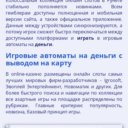
Колоссальная коллекция онлайн слотов в Рунете
стабильно пополняется новинками. Всем
гемблерам доступны полноценная и мобильная
версии сайта, а также официальное приложение.
Данные между устройствами синхронизируются, а
потому игрок сможет быстро переключаться между
доступными платформами и
играть
в игровые
автоматы на
деньги
.
Игровые автоматы на деньги с
выводом на карту
В online-казино размещены онлайн слоты самых
лучших мировых фирм-разработчиков - Igrosoft,
Эвоплей Энтертейнмент, Новоматик и других. Для
более быстрого поиска и навигации по коллекции
все азартные игры на площадке распределены по
рубрикам. Главные критерии: популярность,
новизна, базовый принцип игры.