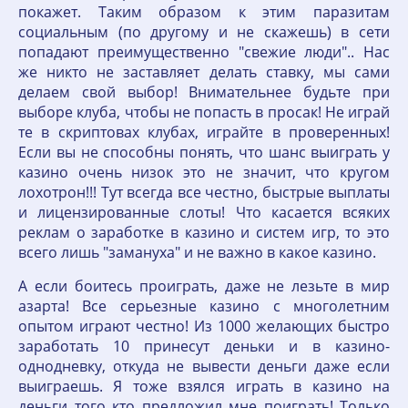
покажет. Таким образом к этим паразитам
социальным (по другому и не скажешь) в сети
попадают преимущественно "свежие люди".. Нас
же никто не заставляет делать ставку, мы сами
делаем свой выбор! Внимательнее будьте при
выборе клуба, чтобы не попасть в просак! Не играй
те в скриптовах клубах, играйте в проверенных!
Если вы не способны понять, что шанс выиграть у
казино очень низок это не значит, что кругом
лохотрон!!! Тут всегда все честно, быстрые выплаты
и лицензированные слоты! Что касается всяких
реклам о заработке в казино и систем игр, то это
всего лишь "замануха" и не важно в какое казино.
А если боитесь проиграть, даже не лезьте в мир
азарта! Все серьезные казино с многолетним
опытом играют честно! Из 1000 желающих быстро
заработать 10 принесут деньки и в казино-
однодневку, откуда не вывести деньги даже если
выиграешь. Я тоже взялся играть в казино на
деньги того кто предложил мне поиграть! Только