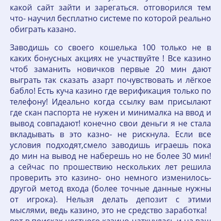
какой сайт зайти и зарегаться. отговорился тем
что- научил бесплатно системе по которой реально
обиграть казано.
Заводишь со своего кошелька 100 только не в
каких бонусных акциях не участвуйте ! Все казино
чтоб заманить новичков первые 20 мин дают
выграть так сказать азарт почувствовать и лёгкое
бабло! Есть куча казино где верификация только по
телефону! Идеально когда ссылку вам присылают
где скан паспорта не нужен и минималка на ввод и
вывод совпадают! конечно свои деньги я не стала
вкладывать в это казно- не рискнула. Если все
условия подходят,смело заводишь играешь пока
до мин на вывод не наберешь но не более 30 мин!
а сейчас по прошествию нескольких лет решила
проверить это казино- оно немного изменилось-
другой метод входа (более точные данные нужны
от игрока). Нельзя делать депозит с этими
мыслями, ведь казино, это не средство заработка!