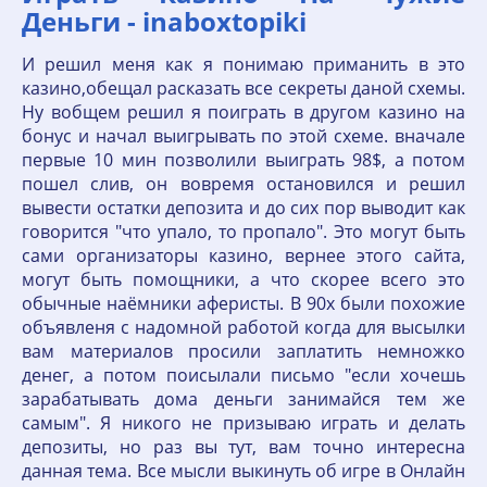
Деньги - inaboxtopiki
И решил меня как я понимаю приманить в это
казино,обещал расказать все секреты даной схемы.
Ну вобщем решил я поиграть в другом казино на
бонус и начал выигрывать по этой схеме. вначале
первые 10 мин позволили выиграть 98$, а потом
пошел слив, он вовремя остановился и решил
вывести остатки депозита и до сих пор выводит как
говорится "что упало, то пропало". Это могут быть
сами организаторы казино, вернее этого сайта,
могут быть помощники, а что скорее всего это
обычные наёмники аферисты. В 90х были похожие
объявленя с надомной работой когда для высылки
вам материалов просили заплатить немножко
денег, а потом поисылали письмо "если хочешь
зарабатывать дома деньги занимайся тем же
самым". Я никого не призываю играть и делать
депозиты, но раз вы тут, вам точно интересна
данная тема. Все мысли выкинуть об игре в Онлайн