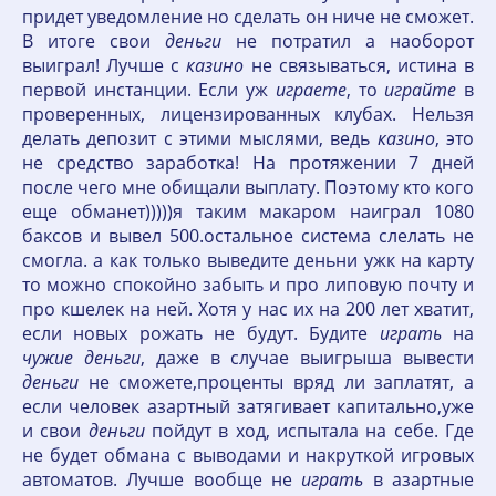
придет уведомление но сделать он ниче не сможет.
В итоге свои
деньги
не потратил а наоборот
выиграл! Лучше с
казино
не связываться, истина в
первой инстанции. Если уж
играете
, то
играйте
в
проверенных, лицензированных клубах. Нельзя
делать депозит с этими мыслями, ведь
казино
, это
не средство заработка! На протяжении 7 дней
после чего мне обищали выплату. Поэтому кто кого
еще обманет)))))я таким макаром наиграл 1080
баксов и вывел 500.остальное система слелать не
смогла. а как только выведите деньни ужк на карту
то можно спокойно забыть и про липовую почту и
про кшелек на ней. Хотя у нас их на 200 лет хватит,
если новых рожать не будут. Будите
играть
на
чужие
деньги
, даже в случае выигрыша вывести
деньги
не сможете,проценты вряд ли заплатят, а
если человек азартный затягивает капитально,уже
и свои
деньги
пойдут в ход, испытала на себе. Где
не будет обмана с выводами и накруткой игровых
автоматов. Лучше вообще не
играть
в азартные