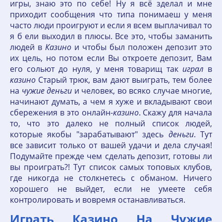
игры, знаю это по себе! Ну я всё зделал и мне
приходит сообщения что типа понимаеш у меня
часто люди проигруют и если я всем выплачивал то
я б ели выходил в плюсы. Все это, чтобы заманить
людей в
Казино
и чтобы был положен депозит это
их цель, но потом если Вы откроете депозит, Вам
его сольют до нуля, у меня товарищ так
играл
в
казино
Старый трюк, вам дают выиграть, тем более
на
чужие
деньги
и человек, во всяко случае многие,
начинают думать, а чем я хуже и вкладывают свои
сбережения в это онлайн-
казино
. Скажу для начала
то, что это далеко не полный список людей,
которые якобы "зарабатывают" здесь
деньги
. Тут
все зависит только от вашей удачи и дела случая!
Подумайте прежде чем сделать депозит, готовы ли
вы проиграть?! Тут список самых топовых клубов,
где никогда не столкнетесь с обманом. Ничего
хорошего не выйдет, если не умеете себя
контролировать и вовремя останавливаться.
Играть Казино На Чужие