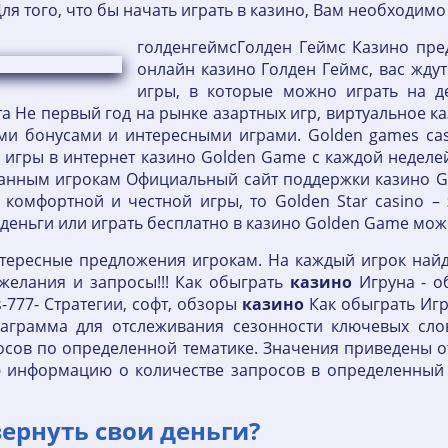
Для того, что бы начать играть в казино, Вам необходимо
голденгеймсГолден Геймс Казино пре
онлайн казино Голден Геймс, вас жду
игры, в которые можно играть на д
а Не первый год на рынке азартных игр, виртуальное к
и бонусами и интересными играми. Golden games cas
игры в интернет казино Golden Game с каждой неделе
анным игрокам Официальный сайт поддержки казино Go
комфортной и честной игры, то Golden Star сasino –
деньги или играть бесплатно в казино Golden Game мож
интересные предложения игрокам. На каждый игрок най
желания и запросы!!! Как обыграть
казино
Игруна - об
-777- Стратегии, софт, обзоры
казино
Как обыграть Игр
иаграмма для отслеживания сезонности ключевых слов
осов по определенной тематике. Значения приведены о
ю информацию о количестве запросов в определенный 
вернуть свои деньги?