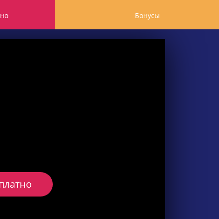
ино
Бонусы
платно