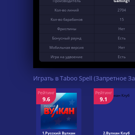
Производитель
Gaming1
Кол-во линий
2704
Кол-во барабанов
15
Фриспины
Нет
Бонусный раунд
Есть
Мобильная версия
Нет
Игра на удвоение
Есть
Играть в Taboo Spell (Запретное З
Рейтинг
Рейтинг
9.6
9.1
1.Русский Вулкан
2.Вулкан Клуб