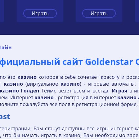
Играть
Играть
лайн
фициальный сайт Goldenstar 
ino это
казино
которое в себе сочетает красоту и рос
ет
казино
(виртуальное
казино
) - игровые автоматы,
казино
Голден
Геймс везет всем и всегда.
Играя
в иг
ем. Интернет
казино
- регистрация в интернет
казино
олните пожалуйста все поля в регистрационной форме, 
ast
геристрации, Вам станут доступны все игры интернет ка
, что бы начать играть в казино, Вам необходимо зар