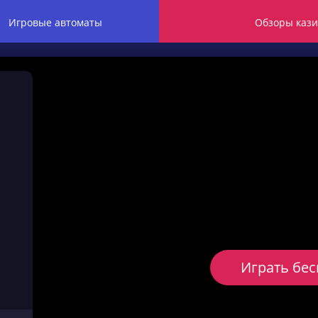
Игровые автоматы
Обзоры каз
Играть бес