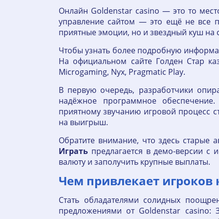
Онлайн Goldenstar casino — это то мес
управление сайтом — это ещё не все п
приятные эмоции, но и звездный куш на с
Чтобы узнать более подробную информа
На официальном сайте Голден Стар каз
Microgaming, Nyx, Pragmatic Play.
В первую очередь, разработчики опира
надёжное программное обеспечение.
приятному звучанию игровой процесс ст
на выигрыш.
Обратите внимание, что здесь старые а
Играть
предлагается в демо-версии с 
валюту и заполучить крупные выплаты.
Чем привлекает игроков 
Стать обладателями солидных поощрен
предложениями от Goldenstar casino: