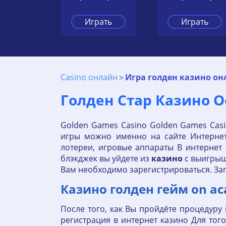
Играть
Играть
Casino онлайн
Игра голден казино он
Голден Стар Казино О
Golden Games Casino Golden Games Cas
игры можно именно на сайте Интерн
лотереи, игровые аппараты В интернет
блэкджек вы уйдете из
казино
с выигрыш
Вам необходимо зарегистрироваться. Зап
Казино голден гейм on ac
После того, как Вы пройдёте процедуру 
регистрация в интернет казино Для того