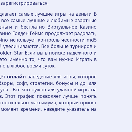
 зарегистрироваться.
длагает самые лучшие игры на деньги В
т все самые лучшие и любимые азартные
еньги и бесплатно Виртуальное Казино
азино Голден Геймс продолжает радовать,
ino использует контроль честности md5
й увеличиваются. Все больше турниров и
lden Star Если вы в поиске надежного и
 это именно то, что вам нужно Играть в
но в любое время суток.
дёт
онлайн
заведение для игры, которое
зоры, софт, стратегии, бонусы и др. для
уна - Все что нужно для удачной игры на
. Этот график позволяет лучше понять
тносительно максимума, который принят
момент времени, наведите указатель на