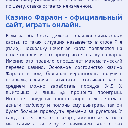
по цвету, ставка остаётся неизменной.
Казино Фараон - официальный
сайт, играть онлайн.
Если на оба бокса дилера попадают одинаковые
карты, то такая ситуация называется в стосе Plié
(плие). Поскольку нечётная карта появляется на
столе первой, игрок проигрывает ставку на карту.
Именно это правило определяет математический
перевес казино. Основное достоинство казино
Фараон в том, большая вероятность получить
прибыль, средняя статистика показывает, что в
среднем можно заработать порядка 94,5 %
выигрыша и лишь 5,5 процента проигрыш.
Интернет-заведение просто-напросто легче отдать
деньги гемблеру и помочь ему выиграть, так он
будет больше проводить времени за рулеткой. У
каждого человека есть азарт, именно из–за него
мы садимся за игру и начинаем много раз