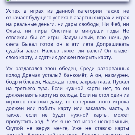
Успех в играх из данной категории также не
означает будущего успеха в азартных играх и играх
на реальные деньги. ни дары свободы, Ни Феб, ни
Ольга, ни пиры Онегина в минувши годы Не
отвлекли бы от игры. Задумчивый, всю ночь до
света Бывал готов он в эти лета Допрашивать
судьбы завет: Налево ляжет ли валет? Он кладёт
свою карту, и сдатчик должен покрыть карту.
Уж раздавался звон обеден, Среди разорванных
колод Дремал усталый банкомёт, А он, нахмурен,
бодр и бледен, Надежды полн, закрыв глаза, Пускал
на третьего туза. Если нужной карты нет, то он
должен взять карту из колоды. Если на стол один из
игроков положит даму, то соперник этого игрока
должен или побить карту или заказать масть, а
также, если не будет нужной карты, может
пропустить ход. * Уж я не тот игрок нескромный,
Скупой не веруя мечте, Уже не ставлю карты
тёмной, Заметя тайное руте. Колода тасуется, и