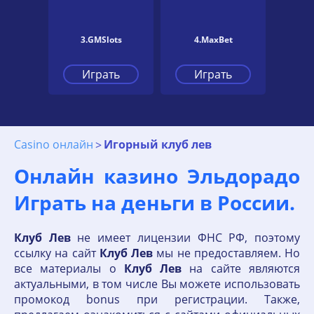
3.GMSlots
4.MaxBet
Играть
Играть
Casino онлайн
Игорный клуб лев
Онлайн казино Эльдорадо
Играть на деньги в России.
Клуб
Лев
не имеет лицензии ФНС РФ, поэтому
ссылку на сайт
Клуб
Лев
мы не предоставляем. Но
все материалы о
Клуб
Лев
на сайте являются
актуальными, в том числе Вы можете использовать
промокод bonus при регистрации. Также,