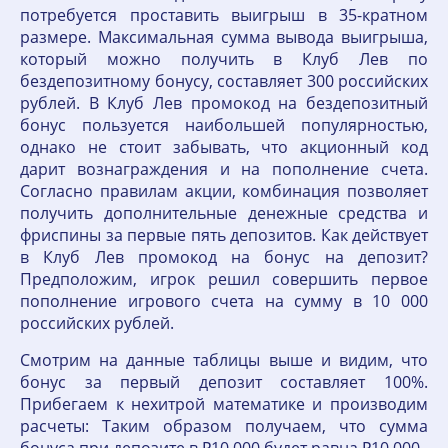
потребуется проставить выигрыш в 35-кратном
размере. Максимальная сумма вывода выигрыша,
который можно получить в Клуб Лев по
бездепозитному бонусу, составляет 300 российских
рублей. В Клуб Лев промокод на бездепозитный
бонус пользуется наибольшей популярностью,
однако не стоит забывать, что акционный код
дарит вознаграждения и на пополнение счета.
Согласно правилам акции, комбинация позволяет
получить дополнительные денежные средства и
фриспины за первые пять депозитов. Как действует
в Клуб Лев промокод на бонус на депозит?
Предположим, игрок решил совершить первое
пополнение игрового счета на сумму в 10 000
российских рублей.
Смотрим на данные таблицы выше и видим, что
бонус за первый депозит составляет 100%.
Прибегаем к нехитрой математике и производим
расчеты: Таким образом получаем, что сумма