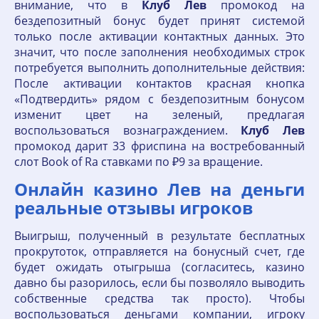
внимание, что в
Клуб
Лев
промокод на
бездепозитный бонус будет принят системой
только после активации контактных данных. Это
значит, что после заполнения необходимых строк
потребуется выполнить дополнительные действия:
После активации контактов красная кнопка
«Подтвердить» рядом с бездепозитным бонусом
изменит цвет на зеленый, предлагая
воспользоваться вознаграждением.
Клуб
Лев
промокод дарит 33 фриспина на востребованный
слот Book of Ra ставками по ₽9 за вращение.
Онлайн казино Лев на деньги
реальные отзывы игроков
Выигрыш, полученный в результате бесплатных
прокрутоток, отправляется на бонусный счет, где
будет ожидать отыгрыша (согласитесь, казино
давно бы разорилось, если бы позволяло выводить
собственные средства так просто). Чтобы
воспользоваться деньгами компании, игроку