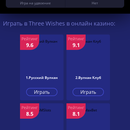
Игра на удвоение
Нет
Играть в Three Wishes в онлайн казино:
Рейтинг
Рейтинг
9.6
9.1
1.Русский Вулкан
2.Вулкан Клуб
Играть
Играть
Рейтинг
Рейтинг
8.5
8.1