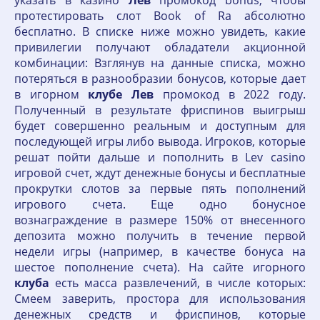
указать в казино
Лев
промокод bonus, чтобы
протестировать слот Book of Ra абсолютно
бесплатно. В списке ниже можно увидеть, какие
привилегии получают обладатели акционной
комбинации: Взглянув на данные списка, можно
потеряться в разнообразии бонусов, которые дает
в игорном
клубе
Лев
промокод в 2022 году.
Полученный в результате фриспинов выигрыш
будет совершенно реальным и доступным для
последующей игры либо вывода. Игроков, которые
решат пойти дальше и пополнить в Lev casino
игровой счет, ждут денежные бонусы и бесплатные
прокрутки слотов за первые пять пополнений
игрового счета. Еще одно бонусное
вознаграждение в размере 150% от внесенного
депозита можно получить в течение первой
недели игры (например, в качестве бонуса на
шестое пополнение счета). На сайте игорного
клуба
есть масса развлечений, в числе которых:
Смеем заверить, простора для использования
денежных средств и фриспинов, которые