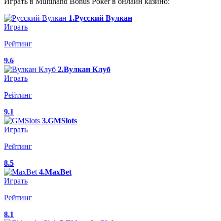
Играть в Multihand Bonus Poker в онлайн казино:
1.Русский Вулкан
Играть
Рейтинг
9.6
2.Вулкан Клуб
Играть
Рейтинг
9.1
3.GMSlots
Играть
Рейтинг
8.5
4.MaxBet
Играть
Рейтинг
8.1