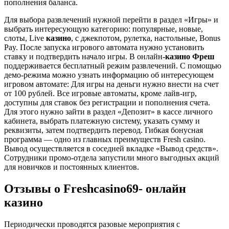
пополнения баланса.
Для выбора развлечений нужной перейти в раздел «Игры» и
выбрать интересующую категорию: популярные, новые,
слоты, Live
казино
, с джекпотом, рулетка, настольные, Bonus
Pay. После запуска игрового автомата нужно установить
ставку и подтвердить начало игры. В онлайн-
казино
Фреш
поддерживается бесплатный режим развлечений. С помощью
демо-режима можно узнать информацию об интересующем
игровом автомате: Для игры на деньги нужно внести на счет
от 100 рублей. Все игровые автоматы, кроме лайв-игр,
доступны для ставок без регистрации и пополнения счета.
Для этого нужно зайти в раздел «Депозит» в кассе личного
кабинета, выбрать платежную систему, указать сумму и
реквизиты, затем подтвердить перевод. Гибкая бонусная
программа — одно из главных преимуществ Fresh casino.
Вывод осуществляется в соседней вкладке «Вывод средств».
Сотрудники промо-отдела запустили много выгодных акций
для новичков и постоянных клиентов.
Отзывы о Freshcasino69- онлайн
казино
Периодически проводятся разовые мероприятия с