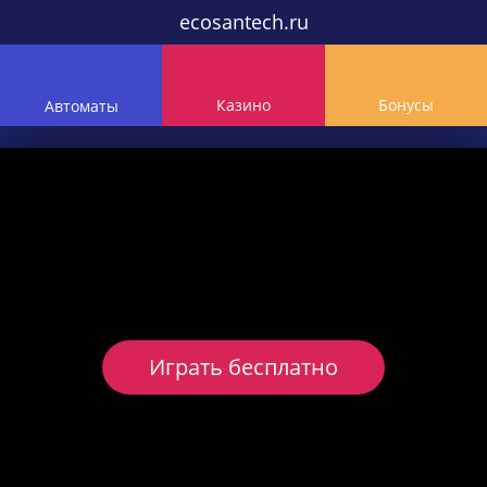
ecosantech.ru
Казино
Бонусы
Автоматы
Играть бесплатно