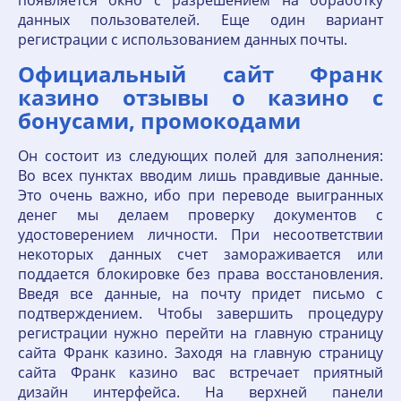
появляется окно с разрешением на обработку
данных пользователей. Еще один вариант
регистрации с использованием данных почты.
Официальный сайт Франк
казино отзывы о казино с
бонусами, промокодами
Он состоит из следующих полей для заполнения:
Во всех пунктах вводим лишь правдивые данные.
Это очень важно, ибо при переводе выигранных
денег мы делаем проверку документов с
удостоверением личности. При несоответствии
некоторых данных счет замораживается или
поддается блокировке без права восстановления.
Введя все данные, на почту придет письмо с
подтверждением. Чтобы завершить процедуру
регистрации нужно перейти на главную страницу
сайта Франк казино. Заходя на главную страницу
сайта Франк казино вас встречает приятный
дизайн интерфейса. На верхней панели