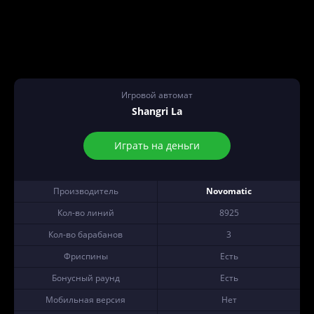
Игровой автомат
Shangri La
Играть на деньги
Производитель
Novomatic
Кол-во линий
8925
Кол-во барабанов
3
Фриспины
Есть
Бонусный раунд
Есть
Мобильная версия
Нет