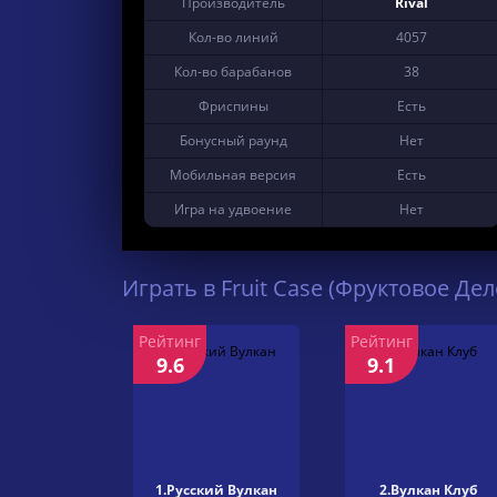
Производитель
Rival
Кол-во линий
4057
Кол-во барабанов
38
Фриспины
Есть
Бонусный раунд
Нет
Мобильная версия
Есть
Игра на удвоение
Нет
Играть в Fruit Case (Фруктовое Де
Рейтинг
Рейтинг
9.6
9.1
1.Русский Вулкан
2.Вулкан Клуб