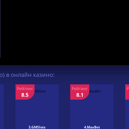
ло) в онлайн казино:
Рейтинг
Рейтинг
8.5
8.1
3.GMSlots
4.MaxBet