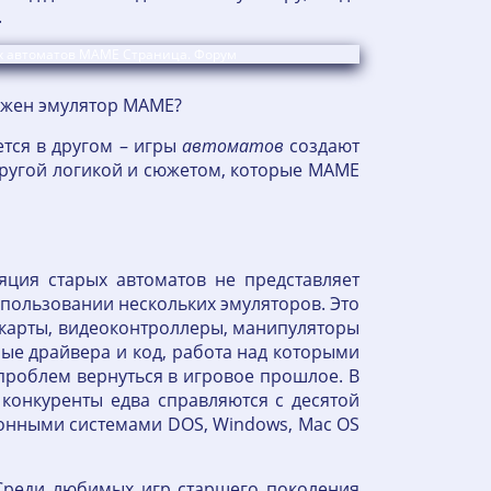
р.
нужен эмулятор МАМЕ?
ется в другом – игры
автоматов
создают
другой логикой и сюжетом, которые МАМЕ
ция старых автоматов не представляет
спользовании нескольких эмуляторов. Это
 карты, видеоконтроллеры, манипуляторы
ные драйвера и код, работа над которыми
проблем вернуться в игровое прошлое. В
конкуренты едва справляются с десятой
ционными системами DОS, Windоws, Mаc ОS
 Среди любимых игр старшего поколения