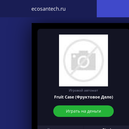
ecosantech.ru
Игровой автомат
Fruit Case (Фруктовое Дело)
Играть на деньги