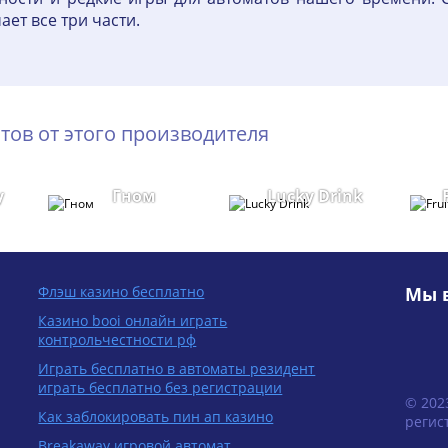
ает все три части.
тов от этого производителя
y
Гном
Lucky Drink
Флэш казино бесплатно
Мы в
Казино booi онлайн играть
контрольчестности рф
Играть бесплатно в автоматы резидент
играть бесплатно без регистрации
© 2023
Как заблокировать пин ап казино
регис
Breakaway игровой автомат