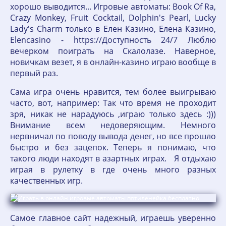
хорошо выводится... Игровые автоматы: Book Of Ra,
Crazy Monkey, Fruit Cocktail, Dolphin's Pearl, Lucky
Lady's Charm только в Елен Казино, Елена Казино,
Elencasino - https://Доступность 24/7 Люблю
вечерком поиграть на Скалолазе. Наверное,
новичкам везет, я в онлайн-казино играю вообще в
первый раз.
Сама игра очень нравится, тем более выигрываю
часто, вот, например: Так что время не проходит
зря, никак не нарадуюсь ,играю только здесь :)))
Внимание всем недоверяющим. Немного
нервничал по поводу вывода денег, но все прошло
быстро и без зацепок. Теперь я понимаю, что
такого люди находят в азартных играх. Я отдыхаю
играя в рулетку в где очень много разных
качественных игр.
Самое главное сайт надежный, играешь уверенно