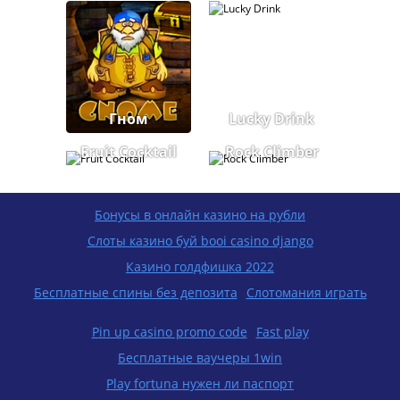
Гном
Lucky Drink
Fruit Cocktail
Rock Climber
Бонусы в онлайн казино на рубли
Слоты казино буй booi casino django
Казино голдфишка 2022
Бесплатные спины без депозита
Слотомания играть
Pin up casino promo code
Fast play
Бесплатные ваучеры 1win
Play fortuna нужен ли паспорт