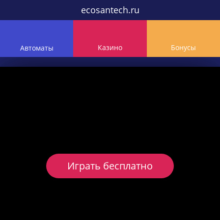
ecosantech.ru
Казино
Бонусы
Автоматы
Играть бесплатно