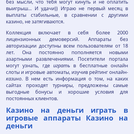
без мысли, что тебя могут кинуть и не оплатить
выигрыш... И удачи)) Играю не первый месяц в
выплаты стабильные, в сравнении с другими
казино, не затягиваются.
Коллекция включает в себя более 2000
лицензионных демоверсий. Аппараты без
авторизации доступны всем пользователям от 18
лет. Она постоянно пополняется новыми
азартными развлечениями. Посетители портала
могут узнать, где
играть
в бесплатные онлайн
слоты и игровые автоматы, изучив рейтинг онлайн-
казино
. В нем есть информация о том, на каких
сайтах проходят турниры, предложены самые
выгодные бонусы и хорошие условия для
постоянных клиентов.
Казино на деньги играть в
игровые аппараты Казино на
деньги