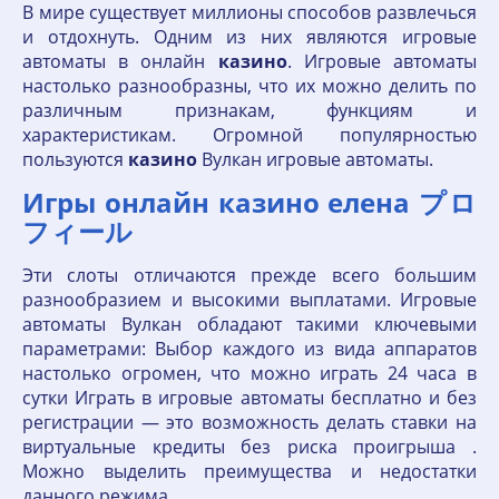
В мире существует миллионы способов развлечься
и отдохнуть. Одним из них являются игровые
автоматы в онлайн
казино
. Игровые автоматы
настолько разнообразны, что их можно делить по
различным признакам, функциям и
характеристикам. Огромной популярностью
пользуются
казино
Вулкан игровые автоматы.
Игры онлайн казино елена プロ
フィール
Эти слоты отличаются прежде всего большим
разнообразием и высокими выплатами. Игровые
автоматы Вулкан обладают такими ключевыми
параметрами: Выбор каждого из вида аппаратов
настолько огромен, что можно играть 24 часа в
сутки Играть в игровые автоматы бесплатно и без
регистрации — это возможность делать ставки на
виртуальные кредиты без риска проигрыша .
Можно выделить преимущества и недостатки
данного режима.