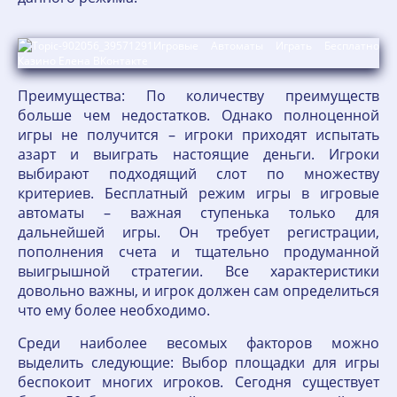
Преимущества: По количеству преимуществ
больше чем недостатков. Однако полноценной
игры не получится – игроки приходят испытать
азарт и выиграть настоящие деньги. Игроки
выбирают подходящий слот по множеству
критериев. Бесплатный режим игры в игровые
автоматы – важная ступенька только для
дальнейшей игры. Он требует регистрации,
пополнения счета и тщательно продуманной
выигрышной стратегии. Все характеристики
довольно важны, и игрок должен сам определиться
что ему более необходимо.
Среди наиболее весомых факторов можно
выделить следующие: Выбор площадки для игры
беспокоит многих игроков. Сегодня существует