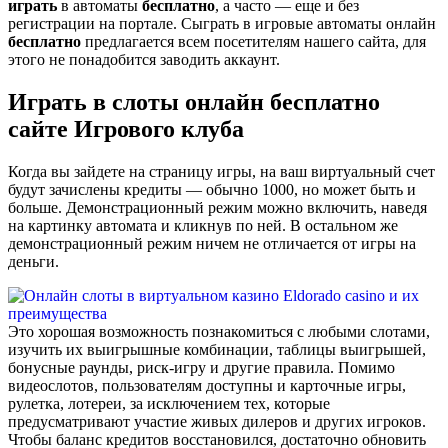
играть
в автоматы
бесплатно
, а часто — еще и без
регистрации на портале. Сыграть в игровые автоматы онлайн
бесплатно
предлагается всем посетителям нашего сайта, для
этого не понадобится заводить аккаунт.
Играть в слоты онлайн бесплатно
сайте Игрового клуба
Когда вы зайдете на страницу игры, на ваш виртуальный счет
будут зачислены кредиты — обычно 1000, но может быть и
больше. Демонстрационный режим можно включить, наведя
на картинку автомата и кликнув по ней. В остальном же
демонстрационный режим ничем не отличается от игры на
деньги.
Это хорошая возможность познакомиться с любыми слотами,
изучить их выигрышные комбинации, таблицы выигрышей,
бонусные раунды, риск-игру и другие правила. Помимо
видеослотов, пользователям доступны и карточные игры,
рулетка, лотереи, за исключением тех, которые
предусматривают участие живых дилеров и других игроков.
Чтобы баланс кредитов восстановился, достаточно обновить