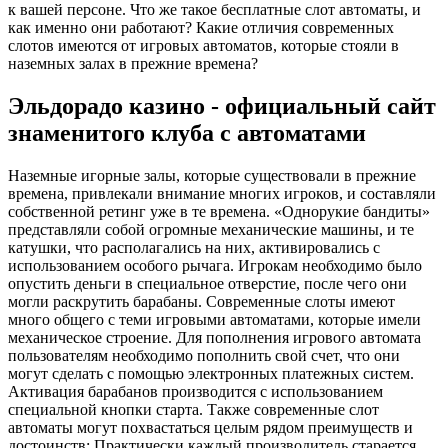
к вашей персоне. Что же такое бесплатные слот автоматы, и
как именно они работают? Какие отличия современных
слотов имеются от игровых автоматов, которые стояли в
наземных залах в прежние времена?
Эльдорадо казино - официальный сайт
знаменитого клуба с автоматами
Наземные игорные залы, которые существовали в прежние
времена, привлекали внимание многих игроков, и составляли
собственной ретинг уже в те времена. «Однорукие бандиты»
представляли собой огромные механические машины, и те
катушки, что располагались на них, активировались с
использованием особого рычага. Игрокам необходимо было
опустить деньги в специальное отверстие, после чего они
могли раскрутить барабаны. Современные слоты имеют
много общего с теми игровыми автоматами, которые имели
механическое строение. Для пополнения игрового автомата
пользователям необходимо пополнить свой счет, что они
могут сделать с помощью электронных платежных систем.
Активация барабанов производится с использованием
специальной кнопки старта. Также современные слот
автоматы могут похвастаться целым рядом преимуществ и
достоинств: Практически каждый производитель старается