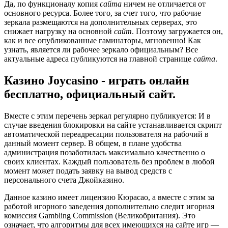
Да, по функционалу копия
сайта
ничем не отличается от
основного ресурса. Более того, за счет того, что рабочие
зеркала размещаются на дополнительных серверах, это
снижает нагрузку на основной
сайт
. Поэтому загружается он,
как и все опубликованные гаминаторы, мгновенно! Как
узнать, является ли рабочее зеркало официальным? Все
актуальные адреса публикуются на главной странице
сайта
.
Казино Joycasino - играть онлайн
бесплатно, официальный сайт.
Вместе с этим перечень зеркал регулярно публикуется: И в
случае введения блокировки на сайте устанавливается скрипт
автоматической переадресации пользователя на рабочий в
данный момент сервер. В общем, в плане удобства
администрация позаботилась максимально качественно о
своих клиентах. Каждый пользователь без проблем в любой
момент может подать заявку на вывод средств с
персонального счета Джойказино.
Данное казино имеет лицензию Кюрасао, а вместе с этим за
работой игорного заведения дополнительно следит игорная
комиссия Gambling Commission (Великобритания). Это
означает, что алгоритмы для всех имеющихся на сайте игр —