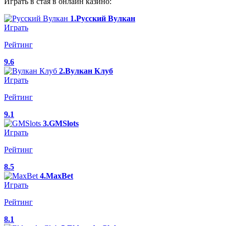
Играть в стая в онлайн казино:
1.Русский Вулкан
Играть
Рейтинг
9.6
2.Вулкан Клуб
Играть
Рейтинг
9.1
3.GMSlots
Играть
Рейтинг
8.5
4.MaxBet
Играть
Рейтинг
8.1