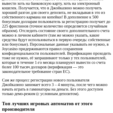
вывести хоть на банковскую карту, хоть на электронный
кошелек. Получается, что в Джойказино можно получить
хороший разгон для своего депозита, не вкладывая в это из
собственного кармана ни копейки! В дополнение к 500
бонусным долларам пользователь за регистрацию получает до
225 фриспинов (точное количество определяется случайным
образом). Отследить состояние своего дополнительного счета
можно в личном кабинете (там же можно указать, какие
средства будут использоваться в первую очередь: собственные
или бонусные). Персональные данные указывать не нужно, в
Joycasino придерживаются правил сохранения
конфиденциальности пользователей. Верификацию проходить
тоже не нужно, её запрашивают только у тех пользователей,
которые в течение 1-го месяца планируют вывести со счета
более 100 тысяч долларов (верификация — это
законодательное требование стран ЕС).
Сам же процесс регистрации нового пользователя
Джойказино занимает всего 3 – 4 минуты, после чего можно
начать играть в гаминаторы на деньги. Без этого доступен
только демо-режим (с условным депозитом).
Топ лучших игровых автоматов от этого
производителя