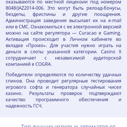
оказываются по местной лицензии под номером
8048/JAZ2014-006. Это могут быть релоад-бонусы,
бездепы, фриспины и другие поощрения.
Администрация заведения высылает их на e-mail
или в СМС. Ознакомиться с ее электронной версией
можно на сайте регулятора — Curacao e Gaming.
Активация происходит в Личном кабинете во
вкладке «Промо». Для участия нужно играть на
деньги в слоты указанной категории. Casino X
сотрудничает с независимой аудиторской
компанией e COGRA.
Победители определяются по количеству удачных
спинов. Она проводит регулярные тестирования
игрового софта и генератора случайных чисел
казино. Результаты проверок подтверждают
качество программного обеспечения и
надежность ГСЧ.
Топ лучших игровых автоматов от