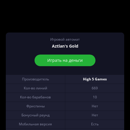
Игровой автомат
Aztlan's Gold
Играть на деньги
Производитель
High 5 Games
Кол-во линий
669
Кол-во барабанов
10
Фриспины
Нет
Бонусный раунд
Нет
Мобильная версия
Есть