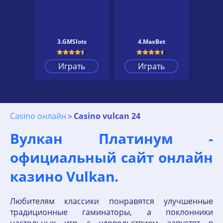
3.GMSlots
4.MaxBet
Играть
Играть
Casino онлайн
Casino vulcan 24
Вулкан Платинум -
официальный сайт онлайн
казино Vulkan.
Любителям классики понравятся улучшенные
традиционные гаминаторы, а поклонники