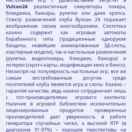
настольных игр с удовольствием запустят в
Vulcan24
реалистичные симуляторы покера,
блэкджека, баккары, рулетки или даже крэпса.
Спектр развлечений клуба Вулкан 24 поражает
воображение своим многообразием. Слототека
казино содержит как игровые автоматы
барабанного типа (традиционные однорукие
бандиты, новейшие анимированные 3Д-слоты,
кластерные модели), так и настольные развлечения
(рулетки, видеопокеры, блекджек, баккара) и
лотереи (скрэтч-карты, модификации кено и бинго).
Несмотря на популярность настольных игр, все же
самым востребованным досугом среди
посетителей клуба является игра в слоты. Казино –
гарантия качества, ведь казино сотрудничает лишь
с топ-производителями игрового контента:
Наличие в игровой библиотеке исключительно
лицензированных продуктов проверенных
производителей дает уверенность в работе
генератора случайных чисел, а высокий RTP (в
диапазоне 91-97%) – хорошие перспективы на