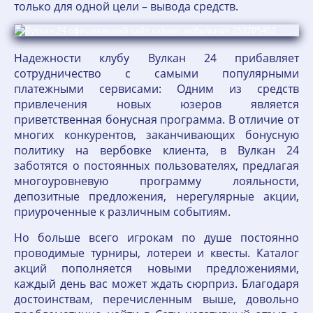
только для одной цели – вывода средств.
Надежности клубу Вулкан 24 прибавляет
сотрудничество с самыми популярными
платежными сервисами: Одним из средств
привлечения новых юзеров является
приветственная бонусная программа. В отличие от
многих конкурентов, заканчивающих бонусную
политику на вербовке клиента, в Вулкан 24
заботятся о постоянных пользователях, предлагая
многоуровневую программу лояльности,
депозитные предложения, нерегулярные акции,
приуроченные к различным событиям.
Но больше всего игрокам по душе постоянно
проводимые турниры, лотереи и квесты. Каталог
акций пополняется новыми предложениями,
каждый день вас может ждать сюрприз. Благодаря
достоинствам, перечисленным выше, довольно