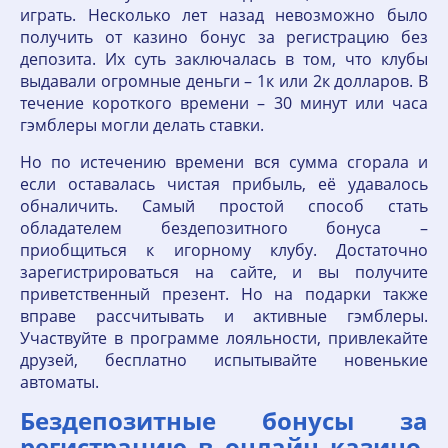
играть. Несколько лет назад невозможно было
получить от казино бонус за регистрацию без
депозита. Их суть заключалась в том, что клубы
выдавали огромные деньги – 1к или 2к долларов. В
течение короткого времени – 30 минут или часа
гэмблеры могли делать ставки.
Но по истечению времени вся сумма сгорала и
если оставалась чистая прибыль, её удавалось
обналичить. Самый простой способ стать
обладателем бездепозитного бонуса –
приобщиться к игорному клубу. Достаточно
зарегистрироваться на сайте, и вы получите
приветственный презент. Но на подарки также
вправе рассчитывать и активные гэмблеры.
Участвуйте в программе лояльности, привлекайте
друзей, бесплатно испытывайте новенькие
автоматы.
Бездепозитные бонусы за
регистрацию в онлайн казино,