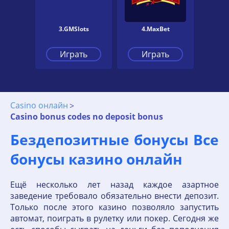
3.GMSlots
4.MaxBet
Играть
Играть
Casino онлайн
Casino bonus codes no deposit bonus
Бездепозитные бонусы Все
бонусы казино онлайн
Ещё несколько лет назад каждое азартное
заведение требовало обязательно внести депозит.
Только после этого казино позволяло запустить
автомат, поиграть в рулетку или покер. Сегодня же