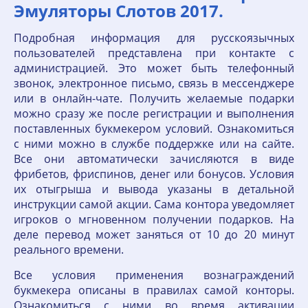
Эмуляторы Слотов 2017.
Подробная информация для русскоязычных
пользователей представлена при контакте с
администрацией. Это может быть телефонный
звонок, электронное письмо, связь в мессенджере
или в онлайн-чате. Получить желаемые подарки
можно сразу же после регистрации и выполнения
поставленных букмекером условий. Ознакомиться
с ними можно в службе поддержке или на сайте.
Все они автоматически зачисляются в виде
фрибетов, фриспинов, денег или бонусов. Условия
их отыгрыша и вывода указаны в детальной
инструкции самой акции. Сама контора уведомляет
игроков о мгновенном получении подарков. На
деле перевод может заняться от 10 до 20 минут
реального времени.
Все условия применения вознаграждений
букмекера описаны в правилах самой конторы.
Ознакомиться с ними во время активации