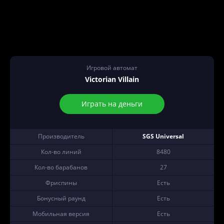
Игровой автомат
Victorian Villain
Играть на деньги
Производитель
SGS Universal
Кол-во линий
8480
Кол-во барабанов
27
Фриспины
Есть
Бонусный раунд
Есть
Мобильная версия
Есть