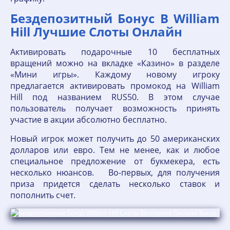
Бездепозитный Бонус В William
Hill Лучшие Слоты Онлайн
Активировать подарочные 10 бесплатных
вращений можно на вкладке «Казино» в разделе
«Мини игры». Каждому новому игроку
предлагается активировать промокод на William
Hill под названием RUS50. В этом случае
пользователь получает возможность принять
участие в акции абсолютно бесплатно.
Новый игрок может получить до 50 американских
долларов или евро. Тем не менее, как и любое
специальное предложение от букмекера, есть
несколько нюансов. Во-первых, для получения
приза придется сделать несколько ставок и
пополнить счет.