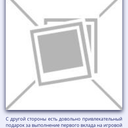
С другой стороны есть довольно привлекательный
подарок за выполнение первого вклада на игровой