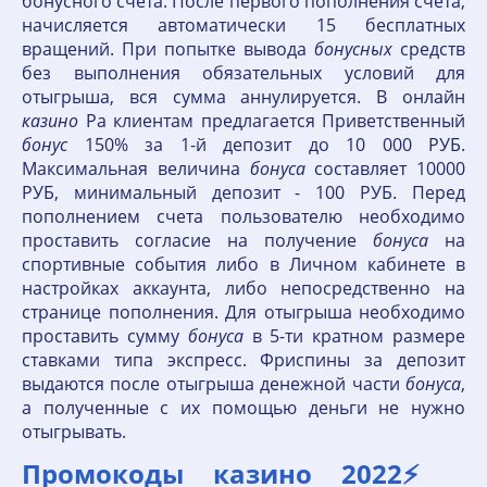
бонусного счета. После первого пополнения счета,
начисляется автоматически 15 бесплатных
вращений. При попытке вывода
бонусных
средств
без выполнения обязательных условий для
отыгрыша, вся сумма аннулируется. В онлайн
казино
Ра клиентам предлагается Приветственный
бонус
150% за 1-й депозит до 10 000 РУБ.
Максимальная величина
бонуса
составляет 10000
РУБ, минимальный депозит - 100 РУБ. Перед
пополнением счета пользователю необходимо
проставить согласие на получение
бонуса
на
спортивные события либо в Личном кабинете в
настройках аккаунта, либо непосредственно на
странице пополнения. Для отыгрыша необходимо
проставить сумму
бонуса
в 5-ти кратном размере
ставками типа экспресс. Фриспины за депозит
выдаются после отыгрыша денежной части
бонуса
,
а полученные с их помощью деньги не нужно
отыгрывать.
Промокоды казино 2022⚡️