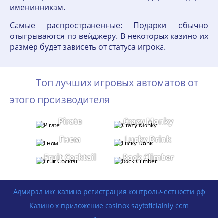
именинникам.
Самые распространенные: Подарки обычно
отыгрываются по вейджеру. В некоторых казино их
размер будет зависеть от статуса игрока.
Топ лучших игровых автоматов от
этого производителя
Pirate
Crazy Monky
Гном
Lucky Drink
Fruit Cocktail
Rock Climber
Адмирал икс казино регистрация контрольчестности рф
Казино х приложение casinox saytoficialniy com