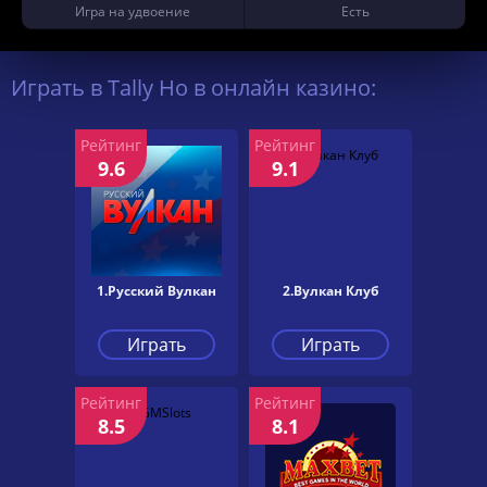
Игра на удвоение
Есть
Играть в Tally Ho в онлайн казино:
Рейтинг
Рейтинг
9.6
9.1
1.Русский Вулкан
2.Вулкан Клуб
Играть
Играть
Рейтинг
Рейтинг
8.5
8.1