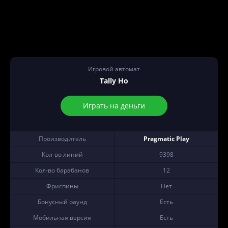
Игровой автомат
Tally Ho
Играть на деньги
Производитель
Pragmatic Play
Кол-во линий
9398
Кол-во барабанов
12
Фриспины
Нет
Бонусный раунд
Есть
Мобильная версия
Есть