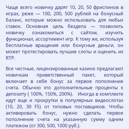
Чаще всего новичку дарят 10, 20, 50 фриспинов в
играх, реже — 100, 200, 500 рублей на бонусный
баланс, которые можно использовать для любых
ставок. Основная цель бездепа — позволить
новичку ознакомиться с сайтом, изучить
функционал, ассортимент игр. К тому же, используя
бесплатные вращения или бонусные деньги, он
может протестировать лучшие слоты и оценить их
RTP.
Все честные, лицензированные казино предлагают
новичкам приветственный пакет, который
включает в себя бонус за первое пополнение
счета. Обычно это дополнительные проценты к
депозиту ( 100%, 150%, 200%). Иногда в комплекте
идут еще и прокрутки в популярных видеослотах
(10, 20, 30 FS) от топовых поставщиков. Чтобы
активировать бонус, нужно сделать первое
пополнение счета на указанную сумму одним
платежом (от 300, 500, 1000 руб.).