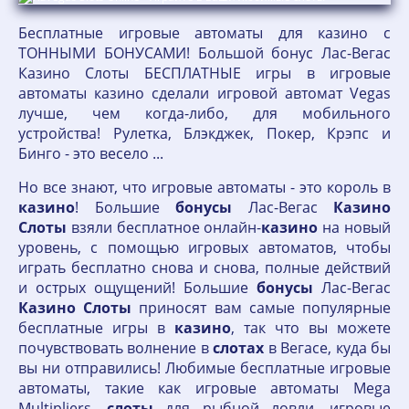
Бесплатные игровые автоматы для казино с
ТОННЫМИ БОНУСАМИ! Большой бонус Лас-Вегас
Казино Слоты БЕСПЛАТНЫЕ игры в игровые
автоматы казино сделали игровой автомат Vegas
лучше, чем когда-либо, для мобильного
устройства! Рулетка, Блэкджек, Покер, Крэпс и
Бинго - это весело ...
Но все знают, что игровые автоматы - это король в
казино
! Большие
бонусы
Лас-Вегас
Казино
Слоты
взяли бесплатное онлайн-
казино
на новый
уровень, с помощью игровых автоматов, чтобы
играть бесплатно снова и снова, полные действий
и острых ощущений! Большие
бонусы
Лас-Вегас
Казино
Слоты
приносят вам самые популярные
бесплатные игры в
казино
, так что вы можете
почувствовать волнение в
слотах
в Вегасе, куда бы
вы ни отправились! Любимые бесплатные игровые
автоматы, такие как игровые автоматы Mega
Multipliers,
слоты
для рыбной ловли, игровые