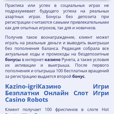
Практика или успех в социальных играх не
подразумевает будущего успеха на реальных
азартных играх. Бонусы без депозита при
регистрации считаются самыми привлекательными
как для опытных игроков, так для и новичков.
Получив такое вознаграждение, клиент может
играть на реальные деньги и выводить выигрыши
без пополнения баланса. Редакция собрала все
актуальные коды и промокоды на бездепозитные
бонусы
в интернет-
казино
Рунета, а также условия
их активации и выигрыша. После первого
пополнения и отыгрыша 100 бесплатных вращений
за регистрацию выдается второй
бонус
.
Kazino-igriКазино Игри
Безплатни Онлайн Слот Игри
Casino Robots
Клиент получает 100 фриспинов в слоте Hot