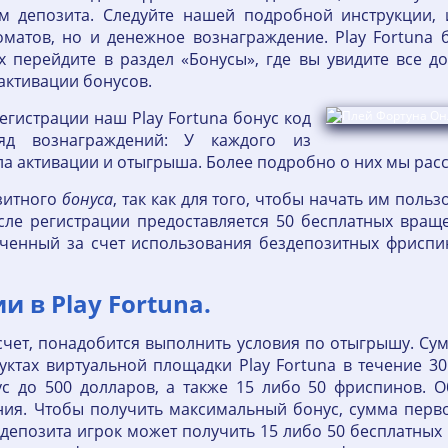
ом депозита. Следуйте нашей подробной инструкции, 
оматов, но и денежное вознаграждение. Play Fortuna 
ых перейдите в раздел «Бонусы», где вы увидите все 
 активации бонусов.
егистрации наш Play Fortuna бонус код
ряд вознаграждений: У каждого из
ла активации и отыгрыша. Более подробно о них мы рас
озитного
бонуса
, так как для того, чтобы начать им поль
сле регистрации предоставляется 50 бесплатных вращ
ченный за счет использования бездепозитных фриспи
 в Play Fortuna.
 счет, понадобится выполнить условия по отыгрышу. С
ктах виртуальной площадки Play Fortuna в течение 3
с до 500 долларов, а также 15 либо 50 фриспинов. 
ия. Чтобы получить максимальный бонус, сумма перво
депозита игрок может получить 15 либо 50 бесплатных