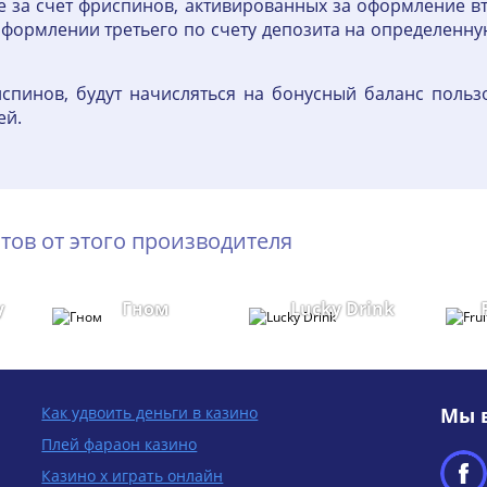
 за счет фриспинов, активированных за оформление вт
оформлении третьего по счету депозита на определенну
спинов, будут начисляться на бонусный баланс поль
ей.
тов от этого производителя
y
Гном
Lucky Drink
Как удвоить деньги в казино
Мы в
Плей фараон казино
Казино х играть онлайн