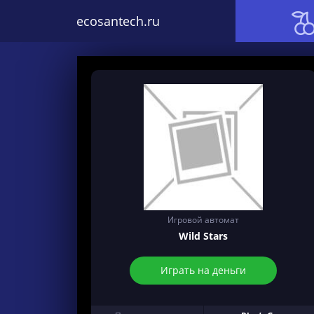
ecosantech.ru
Игровой автомат
Wild Stars
Играть на деньги