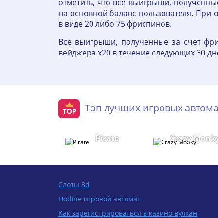
отметить, что все выигрыши, полученные
на основной баланс пользователя. При 
в виде 20 либо 75 фриспинов.
Все выигрыши, полученные за счет фри
вейджера х20 в течение следующих 30 дн
Топ лучших игровых автома
Pirate
Crazy Monk
Слоты 3d
Hotline игровой автомат
Как зарегистрироваться в казино вулкан