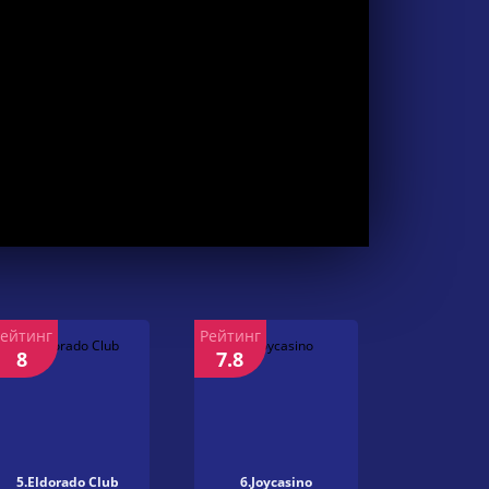
Рейтинг
Рейтинг
8
7.8
5.Eldorado Club
6.Joycasino