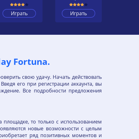
Играть
Играть
y Fortuna.
оверить свою удачу. Начать действовать
. Введя его при регистрации аккаунта, вы
аждение. Все подробности предложения
а площадке, то только с использованием
 появляются новые возможности с целым
 приобретает ряд позитивных моментов и