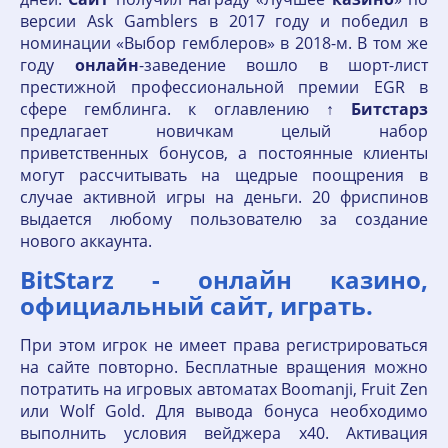
версии Ask Gamblers в 2017 году и победил в
номинации «Выбор гемблеров» в 2018-м. В том же
году
онлайн
-заведение вошло в шорт-лист
престижной профессиональной премии EGR в
сфере гемблинга. к оглавлению ↑
Битстарз
предлагает новичкам целый набор
приветственных бонусов, а постоянные клиенты
могут рассчитывать на щедрые поощрения в
случае активной игры на деньги. 20 фриспинов
выдается любому пользователю за создание
нового аккаунта.
BitStarz - онлайн казино,
официальный сайт, играть.
При этом игрок не имеет права регистрироваться
на сайте повторно. Бесплатные вращения можно
потратить на игровых автоматах Boomanji, Fruit Zen
или Wolf Gold. Для вывода бонуса необходимо
выполнить условия вейджера х40. Активация