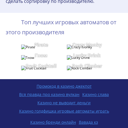
сделать сортировку по производителю.
Топ лучших игровых автоматов от
этого производителя
Pirate
Crazy Monky
Гном
Lucky Drink
Fruit Cocktail
Rock Climber
Промокод в казино джекпот
Вся правда про казино вулкан
Казино слава
Казино не выводит деньги
Казино голдфишка игровые автоматы играть
Казино бренди онлайн
Вавада кз